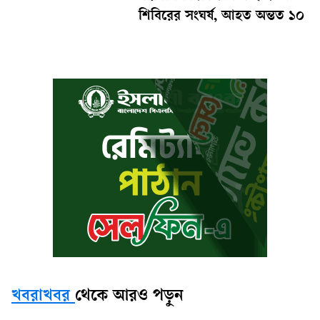
শিবিরের সংঘর্ষ, আহত অন্তত ১০
খবরাখবর
থেকে আরও পড়ুন