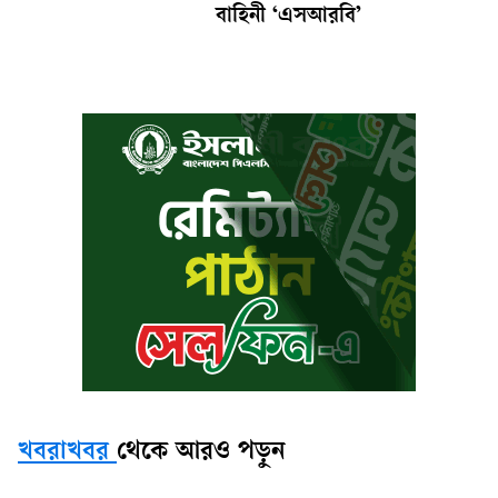
বাহিনী ‘এসআরবি’
খবরাখবর
থেকে আরও পড়ুন