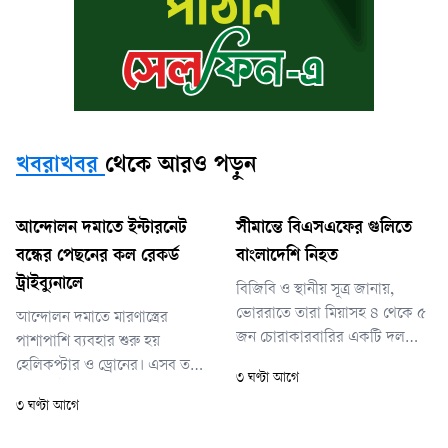
খবরাখবর
থেকে আরও পড়ুন
আন্দোলন দমাতে ইন্টারনেট
সীমান্তে বিএসএফের গুলিতে
বন্ধের পেছনের কল রেকর্ড
বাংলাদেশি নিহত
ট্রাইব্যুনালে
বিজিবি ও স্থানীয় সূত্র জানায়,
ভোররাতে তারা মিয়াসহ ৪ থেকে ৫
আন্দোলন দমাতে মারণাস্ত্রের
জন চোরাকারবারির একটি দল
পাশাপাশি ব্যবহার শুরু হয়
আমদানি নিষিদ্ধ ভারতীয় পাতার
হেলিকপ্টার ও ড্রোনের। এসব তথ্য
৩ ঘণ্টা আগে
বিড়ি আনতে আলীনগর সীমান্ত দিয়ে
যাতে বাইরে ছড়িয়ে না পড়ে, সে
৩ ঘণ্টা আগে
ভারতের অভ্যন্তরে মাগুরুলি
জন্য ইন্টারনেট বন্ধের উদ্যোগ
এলাকায় প্রবেশ করে। এসময়
নেওয়া হয় বলে দাবি