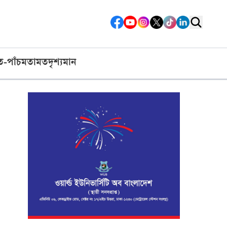
ত-পাঁচ
মতামত
দৃশ্যমান