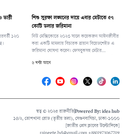
াও ভারী
শিশু সুরক্ষা লঙ্ঘনের দায়ে এবার মেটাকে ৫৭
কোটি ডলার জরিমানা
পরবর্তী ১২০
নিউ মেক্সিকোতে ২০২৩ সালে কয়েকজন আইনজীবীর
ছে।
করা একটি মামলায় বিচারক ব্রায়ান বিয়েডশেইড এ
জরিমানা ঘোষণা করেন। ফেসবুকসহ মেটার
প্ল্যাটফর্মগুলো শিশুদের বিপদে ফেলেছে, তাদের যৌন
৬ ঘণ্টা আগে
উত্তেজক উপাদান ও যৌন শিকারীদের সংস্পর্শে
এনেছে— এমন অভিযোগ এনে মেটাকে দায়বদ্ধ করার
দাবি করা হয়েছিল মামলায়।
স্বত্ব © ২০২৫ রাজনীতি
|
Powered By: idea hub
১৪/২, তোপখানা রোড (তৃতীয় তলা), সেগুনবাগিচা, ঢাকা-১০০০
[জাতীয় প্রেস ক্লাবের উল্টোদিকে]
rajneete.bd@gmail.com
+8801973067709