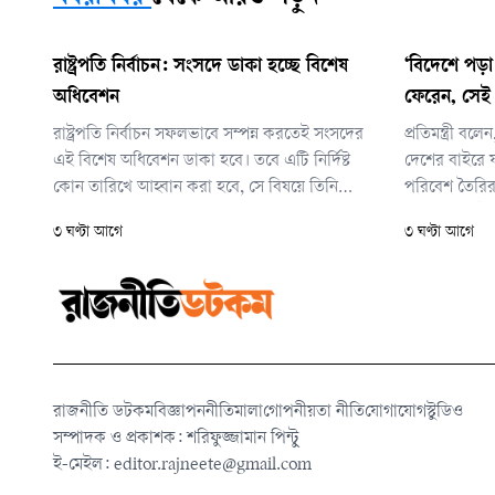
রাষ্ট্রপতি নির্বাচন: সংসদে ডাকা হচ্ছে বিশেষ
‘বিদেশে পড়া 
অধিবেশন
ফেরেন, সেই
রাষ্ট্রপতি নির্বাচন সফলভাবে সম্পন্ন করতেই সংসদের
প্রতিমন্ত্রী বলে
এই বিশেষ অধিবেশন ডাকা হবে। তবে এটি নির্দিষ্ট
দেশের বাইরে 
কোন তারিখে আহ্বান করা হবে, সে বিষয়ে তিনি
পরিবেশ তৈরির চ
এখনো চূড়ান্ত কিছু জানাননি।
আবার দেশেই 
৩ ঘণ্টা আগে
৩ ঘণ্টা আগে
রাজনীতি ডটকম
বিজ্ঞাপন
নীতিমালা
গোপনীয়তা নীতি
যোগাযোগ
স্টুডিও
সম্পাদক ও প্রকাশক: শরিফুজ্জামান পিন্টু
ই-মেইল:
editor.rajneete@gmail.com