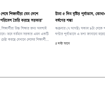
শেষে শিক্ষার্থীরা যেন দেশে
টানা ৫ দিন বৃষ্টির পূর্বাভাস, কোথ
 পরিবেশ তৈরি করছে সরকার’
বর্ষণের শঙ্কা
ন, শিক্ষার্থীরা উচ্চ শিক্ষার জন্য অবশ্যই
শুক্রবার (৭ আগস্ট) সকাল ৯টা থেকে 
যাবে। তবে বর্তমান সরকার এমন একটি
ঘণ্টার পূর্বাভাসে এ তথ্য জানানো হয়ে
েষ্টা করছে যেখানে দেশের শিক্ষার্থীরা
৪ ঘণ্টা আগে
ফিরে আসবেন।