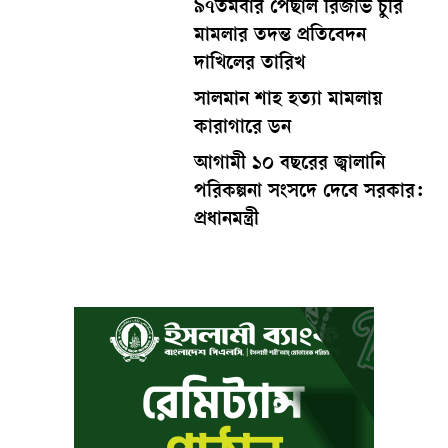
৯৭তমবার পেছাল রিজার্ভ চুরি
মামলার তদন্ত প্রতিবেদন
দাখিলের তারিখ
সালমান শাহ হত্যা মামলায়
কারাগারে ডন
আগামী ১০ বছরের জ্বালানি
পরিকল্পনা সংসদে দেবে সরকার:
প্রধানমন্ত্রী