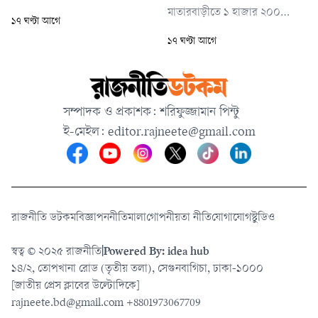
হয়।
মাতারবাড়ীতে ১ হাজার ২০০
১৭ ঘণ্টা আগে
মেগাওয়াট ক্ষমতাসম্পন্ন মাতারবাড়ী
১৭ ঘণ্টা আগে
আল্ট্রা-সুপারক্রিটিক্যাল
কয়লাভিত্তিক বিদ্যুৎকেন্দ্র
পরিদর্শনের সময় সংশ্লিষ্ট
কর্মকর্তাদের এসব নির্দেশনা দেন
সম্পাদক ও প্রকাশক: শরিফুজ্জামান পিন্টু
প্রধানমন্ত্রী।
ই-মেইল:
editor.rajneete@gmail.com
রাজনীতি ডটকম
বিজ্ঞাপন
নীতিমালা
গোপনীয়তা নীতি
যোগাযোগ
স্টুডিও
স্বত্ব © ২০২৫ রাজনীতি
|
Powered By: idea hub
১৪/২, তোপখানা রোড (তৃতীয় তলা), সেগুনবাগিচা, ঢাকা-১০০০
[জাতীয় প্রেস ক্লাবের উল্টোদিকে]
rajneete.bd@gmail.com
+8801973067709