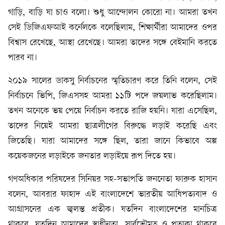
গাড়ি, বাড়ি যা চাও বলো। শুধু আন্দোলন কোরো না। আমরা তখন
সেই ডিজিএফআই কর্নেলকে বলেছিলাম, শিক্ষার্থীরা আমাদের ওপর
বিশ্বাস রেখেছে, আস্থা রেখেছে। আমরা তাদের সঙ্গে বেইমানি করতে
পারব না।
২০১৯ সালের ডাকসু নির্বাচনের স্মৃতিচারণ করে তিনি বলেন, সেই
নির্বাচনে ভিপি, জিএসসহ আমরা ১১টি পদে জয়লাভ করেছিলাম।
তখন অনেকে ভয় পেয়ে নির্বাচন করতে রাজি হয়নি। যারা এসেছিল,
তাদের নিয়েই আমরা ছাত্রলীগের বিরুদ্ধে লড়াই করেছি এবং
জিতেছি। যারা আমাদের সঙ্গে ছিল, তারা জানে কিভাবে অল্প
কয়েকজনের লড়াইকে জনতার লড়াইয়ে রূপ দিতে হয়।
গণঅধিকার পরিষদের সিনিয়র সহ-সভাপতি জননেতা ফারুক হাসান
বলেন, আবরার ফাহাদ এই বাংলাদেশে ভারতীয় আধিপত্যবাদ ও
আগ্রাসনের এক জ্বলন্ত প্রতীক। যতদিন বাংলাদেশের মানচিত্র
থাকবে, যতদিন আমাদের স্বাধীনতা, সার্বভৌমত্ব ও পতাকা থাকবে