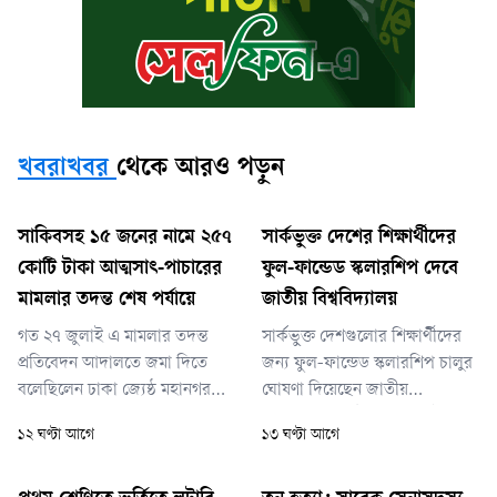
খবরাখবর
থেকে আরও পড়ুন
সাকিবসহ ১৫ জনের নামে ২৫৭
সার্কভুক্ত দেশের শিক্ষার্থীদের
কোটি টাকা আত্মসাৎ-পাচারের
ফুল-ফান্ডেড স্কলারশিপ দেবে
মামলার তদন্ত শেষ পর্যায়ে
জাতীয় বিশ্ববিদ্যালয়
গত ২৭ জুলাই এ মামলার তদন্ত
সার্কভুক্ত দেশগুলোর শিক্ষার্থীদের
প্রতিবেদন আদালতে জমা দিতে
জন্য ফুল-ফান্ডেড স্কলারশিপ চালুর
বলেছিলেন ঢাকা জ্যেষ্ঠ মহানগর
ঘোষণা দিয়েছেন জাতীয়
বিশেষ জজ শাহজাহান কবির। সে
বিশ্ববিদ্যালয়ের উপাচার্য (ভাইস
১২ ঘণ্টা আগে
১৩ ঘণ্টা আগে
দিন দুদক প্রতিবেদন জমা দিতে না
চ্যান্সেলর) অধ্যাপক ড. এ এস এম
পারলে বিচারক আগামী ৩০
আমানুল্লাহ। তিনি বলেছেন, বিশেষ