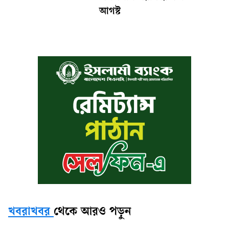
আগস্ট
খবরাখবর
থেকে আরও পড়ুন