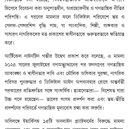
বিজ্ঞপ্তিতে বলা হয়েছে, বিষয়বস্তুভিত্তিক অভিব্যক্তিকে অপরাধ
হিসেবে বিবেচনা করা অনুপাতহীন, অপ্রয়োজনীয় ও গণতান্ত্রিক নীতির
পরিপন্থি। এ ধরনের মামলার ফলে ডিজিটাল পরিবেশে ভয় ও
সেলফ-সেন্সরশিপ বৃদ্ধি পায়, যা সাংবাদিক, শিল্পী, ব্যঙ্গকার ও
সাধারণ নাগরিকদের মত প্রকাশের স্বাধীনতাকে গুরুতরভাবে ক্ষতিগ্রস্ত
করে।
আর্টিকেল নাইনটিন গভীর উদ্বেগ প্রকাশ করে বলেছে, এ মামলা
২০২৪ সালের জুলাইয়ের গণঅভ্যুত্থানের পর জনগণের গণতান্ত্রিক
আকাঙ্ক্ষা ও স্বাধীনতার দাবি এবং মৌলিক অধিকার সুরক্ষা, নাগরিক
পরিসর পুনরুদ্ধার ও ডিজিটাল আইন অপব্যবহার রোধে অন্তর্বর্তী
সরকারের প্রতিশ্রুতির সঙ্গে সাংঘর্ষিক। ছাত্রনেতারা— বিশেষত যারা
উচ্চ পদে রয়েছেন— তাদের সংযম প্রদর্শন করা এবং ভয়-ভীতি
প্রদর্শনের পরিবর্তে গণতান্ত্রিক মূল্যবোধ রক্ষা করা জরুরি।
অবিলম্বে ইয়ার্কিসহ ১৫টি অনলাইন প্ল্যাটফর্মের বিরুদ্ধে মামলা