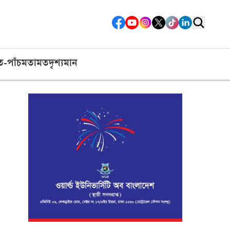
ত-পাঁচ
মতামত
দৃশ্যমান