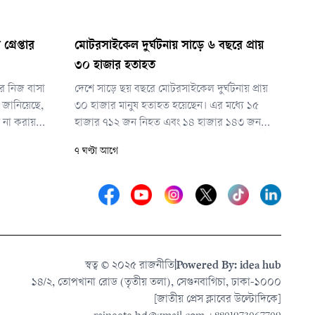
্রেপ্তার
মোটরসাইকেল দুর্ঘটনায় সাড়ে ৬ বছরে প্রায়
৩০ হাজার হতাহত
ের নিজ বাসা
দেশে সাড়ে ছয় বছরে মোটরসাইকেল দুর্ঘটনায় প্রায়
 জানিয়েছে,
৩০ হাজার মানুষ হতাহত হয়েছেন। এর মধ্যে ১৫
ণ না করায়
হাজার ৭১২ জন নিহত এবং ১৪ হাজার ১৪৩ জন
ল্লার আদালতে
আহত হয়েছেন। ২০২০ থেকে ২০২৬ সালের জুলাই
৭ ঘণ্টা আগে
পর্যন্ত ১৬ হাজার ৬৫টি মোটরসাইকেল দুর্ঘটনায় এসব
হতাহতের ঘটনা ঘটেছে।
স্বত্ব © ২০২৫ রাজনীতি
|
Powered By: idea hub
১৪/২, তোপখানা রোড (তৃতীয় তলা), সেগুনবাগিচা, ঢাকা-১০০০
[জাতীয় প্রেস ক্লাবের উল্টোদিকে]