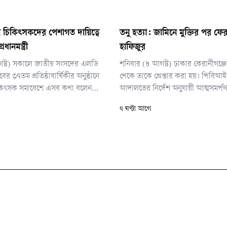
 চিকিৎসকদের পেশাগত দায়িত্বে
তনু হত্যা: জামিনে মুক্তির পর ফের গ
রধানমন্ত্রী
হাফিজুর
গস্ট) সকালে জাতীয় সংসদের এলডি
শনিবার (৮ আগস্ট) ঢাকার কেরানীগঞ্জ
যাবের ৩৭তম প্রতিষ্ঠাবার্ষিকীর অনুষ্ঠানে
থেকে তাকে গ্রেপ্তার করা হয়। পিবিআই
িৎসক সমাবেশে এসব কথা বলেন
আদালতের নির্দেশ অনুযায়ী আত্মসমর্প
তাকে গ্রেপ্তার করা হয়েছে। তাকে কুমি
৭ ঘণ্টা আগে
পাঠানোর প্রক্রিয়া চলছে।