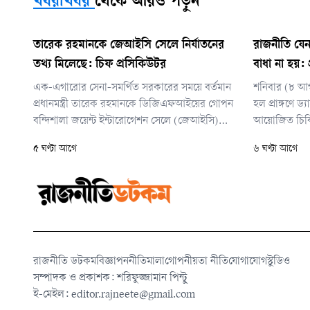
খবরাখবর
থেকে আরও পড়ুন
তারেক রহমানকে জেআইসি সেলে নির্যাতনের
রাজনীতি যেন
তথ্য মিলেছে: চিফ প্রসিকিউটর
বাধা না হয়: প্
এক-এগারোর সেনা-সমর্থিত সরকারের সময়ে বর্তমান
শনিবার (৮ আ
প্রধানমন্ত্রী তারেক রহমানকে ডিজিএফআইয়ের গোপন
হল প্রাঙ্গণে ড্
বন্দিশালা জয়েন্ট ইন্টারোগেশন সেলে (জেআইসি)
আয়োজিত চিক
নির্যাতনের তথ্য পাওয়ার কথা বলেছেন আন্তর্জাতিক
প্রধানমন্ত্রী।
৫ ঘণ্টা আগে
৬ ঘণ্টা আগে
অপরাধ ট্রাইব্যুনালের চিফ প্রসিকিউটর মো. আমিনুল
ইসলাম।
রাজনীতি ডটকম
বিজ্ঞাপন
নীতিমালা
গোপনীয়তা নীতি
যোগাযোগ
স্টুডিও
সম্পাদক ও প্রকাশক: শরিফুজ্জামান পিন্টু
ই-মেইল:
editor.rajneete@gmail.com