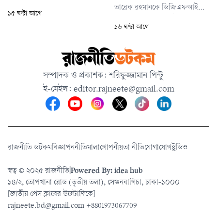
নয়। এটি আমার বাবার জীবন থেকে
তারেক রহমানকে ডিজিএফআইয়ের
১৫ ঘণ্টা আগে
উঠে আসা এক দীর্ঘশ্বাসের ইতিহাস।
গোপন বন্দিশালা জয়েন্ট
১৬ ঘণ্টা আগে
ইন্টারোগেশন সেলে (জেআইসি)
নির্যাতনের তথ্য পাওয়ার কথা
বলেছেন আন্তর্জাতিক অপরাধ
ট্রাইব্যুনালের চিফ প্রসিকিউটর মো.
সম্পাদক ও প্রকাশক: শরিফুজ্জামান পিন্টু
আমিনুল ইসলাম।
ই-মেইল:
editor.rajneete@gmail.com
রাজনীতি ডটকম
বিজ্ঞাপন
নীতিমালা
গোপনীয়তা নীতি
যোগাযোগ
স্টুডিও
স্বত্ব © ২০২৫ রাজনীতি
|
Powered By: idea hub
১৪/২, তোপখানা রোড (তৃতীয় তলা), সেগুনবাগিচা, ঢাকা-১০০০
[জাতীয় প্রেস ক্লাবের উল্টোদিকে]
rajneete.bd@gmail.com
+8801973067709