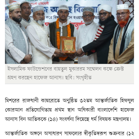
ইসলামিক ফাউন্ডেশনের বায়তুল মুকাররম সম্মেলন কক্ষে ক্রেস্ট
গ্রহণ করছেন হাফেজ আনাস। ছবি: সংগৃহীত
মিশরের রাজধানী কায়রোতে অনুষ্ঠিত ৩২তম আন্তর্জাতিক হিফযুল
কোরআন প্রতিযোগিতায় প্রথম স্থান অধিকারী বাংলাদেশি হাফেজ
আনাস বিন আতিককে (১৪) সংবর্ধনা দিয়েছে ধর্ম বিষয়ক মন্ত্রণালয়।
আন্তর্জাতিক অঙ্গনে অসাধারণ সাফল্যের স্বীকৃতিস্বরূপ শুক্রবার (১২