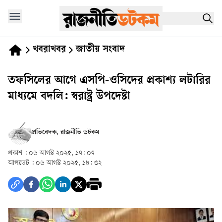
খবরাখবর
জাতীয় সংবাদ
তফসিলের আগে এসপি-ওসিদের প্রকাশ্য লটারির
মাধ্যমে বদলি: স্বরাষ্ট্র উপদেষ্টা
প্রতিবেদক, রাজনীতি ডটকম
প্রকাশ :
০৬ আগস্ট ২০২৫, ১৭: ০৭
আপডেট :
০৬ আগস্ট ২০২৫, ১৮: ৩২