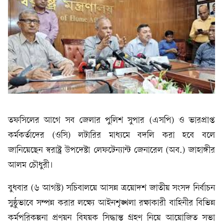
তফসিলের আগে সব জেলার পুলিশ সুপার (এসপি) ও ভারপ্রাপ্ত
কর্মকর্তাদের (ওসি) লটারির মাধ্যমে বদলি করা হবে বলে
জানিয়েছেন স্বরাষ্ট্র উপদেষ্টা লেফটেন্যান্ট জেনারেল (অব.) জাহাঙ্গীর
আলম চৌধুরী।
বুধবার (৬ আগস্ট) সচিবালয়ে আসন্ন ত্রয়োদশ জাতীয় সংসদ নির্বাচন
সুষ্ঠুভাবে সম্পন্ন করার লক্ষ্যে আইনশৃঙ্খলা রক্ষাকারী বাহিনীর বিভিন্ন
কর্মপরিকল্পনা প্রণয়ন বিষয়ক সিদ্ধান্ত গ্রহণ নিয়ে আয়োজিত সভা