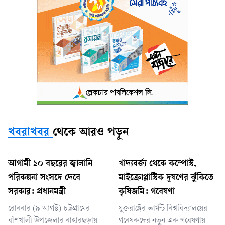
খবরাখবর
থেকে আরও পড়ুন
আগামী ১০ বছরের জ্বালানি
খাদ্যবর্জ্য থেকে কম্পোস্ট,
পরিকল্পনা সংসদে দেবে
মাইক্রোপ্লাস্টিক দূষণের ঝুঁকিতে
সরকার: প্রধানমন্ত্রী
কৃষিজমি: গবেষণা
রোববার (৯ আগস্ট) চট্টগ্রামের
যুক্তরাষ্ট্রের ভার্মন্ট বিশ্ববিদ্যালয়ের
বাঁশখালী উপজেলার বাহারছড়ায়
গবেষকদের নতুন এক গবেষণায়