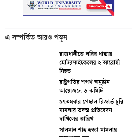
এ সম্পর্কিত আরও পড়ুন
রাজধানীতে লরির ধাক্কায়
মোটরসাইকেলের ২ আরোহী
নিহত
রাষ্ট্রপতির শপথ অনুষ্ঠান
আয়োজনে ৬ কমিটি
৯৭তমবার পেছাল রিজার্ভ চুরি
মামলার তদন্ত প্রতিবেদন
দাখিলের তারিখ
সালমান শাহ হত্যা মামলায়