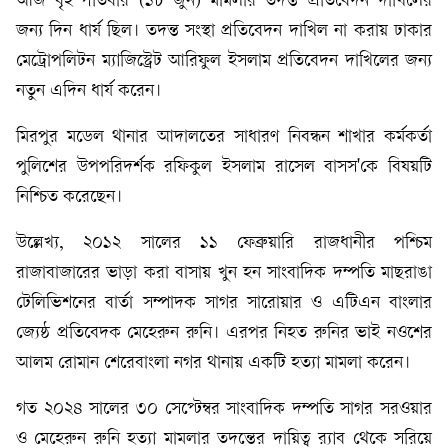
আজ বৃহস্পতিবার (১৮ জুন) মামলার তদন্ত প্রতিবেদন দাখিলের
জন্য দিন ধার্য ছিল। তদন্ত সংস্থা প্রতিবেদন দাখিল না করায় ঢাকার
মেট্রোপলিটন ম্যাজিস্ট্রেট আরিফুল ইসলাম প্রতিবেদন দাখিলের জন্য
নতুন এদিন ধার্য করেন।
মিরপুর মডেল থানার আদালতের সাধারণ নিবন্ধন শাখার কর্মকর্তা
পুলিশের উপপরিদর্শক রফিকুল ইসলাম রাসেল বাসস'কে বিষয়টি
নিশ্চিত করেছেন।
উল্লেখ্য, ২০১২ সালের ১১ ফেব্রুয়ারি রাজধানীর পশ্চিম
রাজাবাজারের ভাড়া করা বাসায় খুন হন সাংবাদিক দম্পতি মাছরাঙা
টেলিভিশনের বার্তা সম্পাদক সাগর সারোয়ার ও এটিএন বাংলার
জ্যেষ্ঠ প্রতিবেদক মেহেরুন রুনি। এরপর নিহত রুনির ভাই নওশের
আলম রোমান শেরেবাংলা নগর থানায় একটি হত্যা মামলা করেন।
গত ২০২৪ সালের ৩০ সেপ্টেম্বর সাংবাদিক দম্পতি সাগর সরওয়ার
ও মেহেরুন রুনি হত্যা মামলার তদন্তের দায়িত্ব র‌্যাব থেকে সরিয়ে