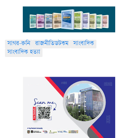
সাগর-রুনি
রাজনীতিডটকম
সাংবাদিক
সাংবাদিক হত্যা