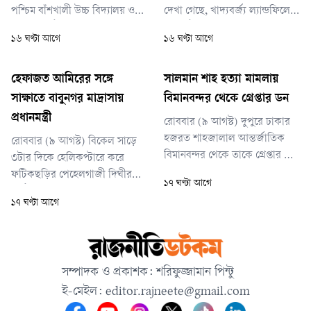
পশ্চিম বাঁশখালী উচ্চ বিদ্যালয় ও
দেখা গেছে, খাদ্যবর্জ্য ল্যান্ডফিলে
কলেজ মাঠে এক সমাবেশে
না পাঠিয়ে বিকল্প ব্যবস্থায় নেওয়া
১৬ ঘণ্টা আগে
১৬ ঘণ্টা আগে
প্রধানমন্ত্রী এসব কথা বলেন।
হলে সংশ্লিষ্ট জলবায়ু প্রভাব ৮৯
থেকে ৯৯ শতাংশ পর্যন্ত কমতে
পারে। একই সঙ্গে পানিতে অতিরিক্ত
হেফাজত আমিরের সঙ্গে
সালমান শাহ হত্যা মামলায়
পুষ্টি উপাদান জমে শৈবাল বৃদ্ধির
সাক্ষাতে বাবুনগর মাদ্রাসায়
বিমানবন্দর থেকে গ্রেপ্তার ডন
মতো ‘ইউট্রোফিকেশন’ সমস্যাও
প্রধানমন্ত্রী
রোববার (৯ আগস্ট) দুপুরে ঢাকার
কমানো সম্ভব।
হজরত শাহজালাল আন্তর্জাতিক
রোববার (৯ আগস্ট) বিকেল সাড়ে
বিমানবন্দর থেকে তাকে গ্রেপ্তার করা
৩টার দিকে হেলিকপ্টারে করে
হয়।
ফটিকছড়ির পেহেলগাজী দিঘীর
১৭ ঘণ্টা আগে
মাঠে অবতরণ করেন প্রধানমন্ত্রী।
১৭ ঘণ্টা আগে
সম্পাদক ও প্রকাশক: শরিফুজ্জামান পিন্টু
ই-মেইল:
editor.rajneete@gmail.com