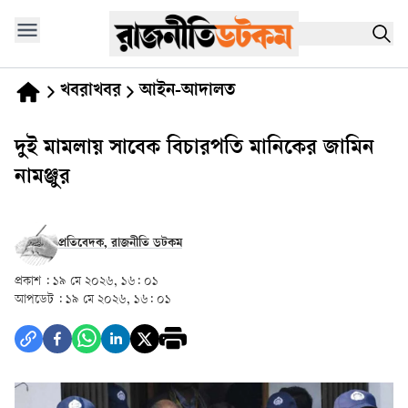
খবরাখবর
আইন-আদালত
দুই মামলায় সাবেক বিচারপতি মানিকের জামিন
নামঞ্জুর
প্রতিবেদক, রাজনীতি ডটকম
প্রকাশ :
১৯ মে ২০২৬, ১৬: ০১
আপডেট :
১৯ মে ২০২৬, ১৬: ০১