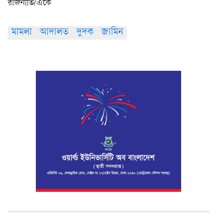
রাজনীতি/একে
মামলা
আদালত
দুদক
জামিন