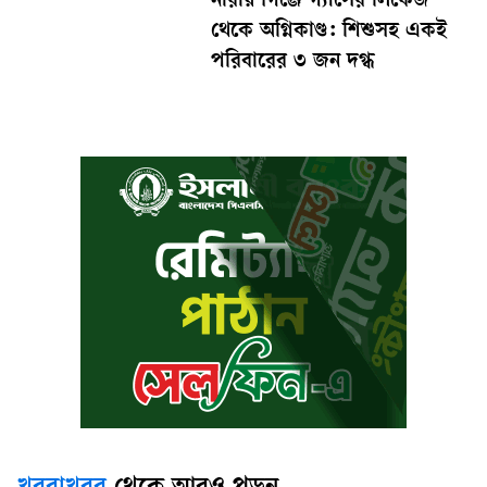
নারায়ণগঞ্জে গ্যাসের লিকেজ
থেকে অগ্নিকাণ্ড: শিশুসহ একই
পরিবারের ৩ জন দগ্ধ