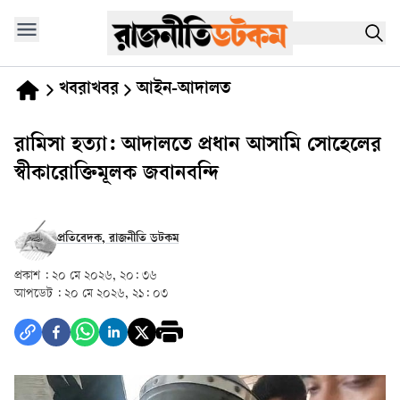
খবরাখবর
আইন-আদালত
রামিসা হত্যা: আদালতে প্রধান আসামি সোহেলের
স্বীকারোক্তিমূলক জবানবন্দি
প্রতিবেদক, রাজনীতি ডটকম
প্রকাশ :
২০ মে ২০২৬, ২০: ৩৬
আপডেট :
২০ মে ২০২৬, ২১: ০৩