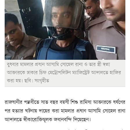
বুধবার মামলার প্রধান আসামি সোহেল রানা ও তার স্ত্রী স্বপ্না
আক্তারকে ঢাকার চিফ মেট্রোপলিটন ম্যাজিস্ট্রেট আদালতে হাজির
করা হয়। ছবি: সংগৃহীত
রাজধানীর পল্লবীতে সাত বছর বয়সী শিশু রামিসা আক্তারকে ধর্ষণের
পর হত্যার ঘটনায় দায়ের করা মামলার প্রধান আসামি সোহেল রানা
আদালতে স্বীকারোক্তিমূলক জবানবন্দি দিয়েছেন।