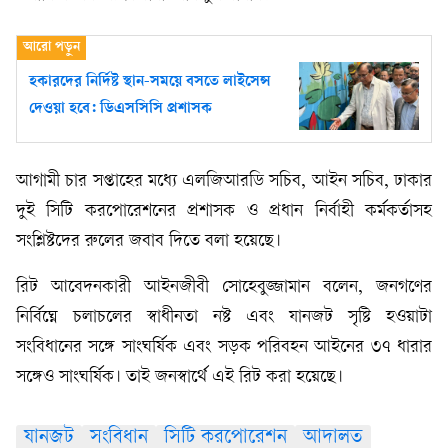
হকারদের নির্দিষ্ট স্থান-সময়ে বসতে লাইসেন্স
দেওয়া হবে: ডিএসসিসি প্রশাসক
আগামী চার সপ্তাহের মধ্যে এলজিআরডি সচিব, আইন সচিব, ঢাকার
দুই সিটি করপোরেশনের প্রশাসক ও প্রধান নির্বাহী কর্মকর্তাসহ
সংশ্লিষ্টদের রুলের জবাব দিতে বলা হয়েছে।
রিট আবেদনকারী আইনজীবী সোহেবুজ্জামান বলেন, জনগণের
নির্বিঘ্নে চলাচলের স্বাধীনতা নষ্ট এবং যানজট সৃষ্টি হওয়াটা
সংবিধানের সঙ্গে সাংঘর্ষিক এবং সড়ক পরিবহন আইনের ৩৭ ধারার
সঙ্গেও সাংঘর্ষিক। তাই জনস্বার্থে এই রিট করা হয়েছে।
যানজট
সংবিধান
সিটি করপোরেশন
আদালত