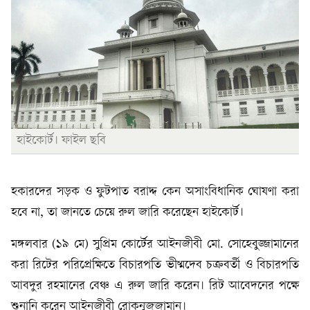
হাইকোর্ট। ফাইল ছবি
হকারদের সড়ক ও ফুটপাত বরাদ্দ কেন অসাংবিধানিক ঘোষণা করা
হবে না, তা জানতে চেয়ে রুল জারি করেছেন হাইকোর্ট।
মঙ্গলবার (১৯ মে) সুপ্রিম কোর্টের আইনজীবী মো. সোহেবুজ্জামানের
করা রিটের পরিপ্রেক্ষিতে বিচারপতি ভীষ্মদেব চক্রবর্তী ও বিচারপতি
আবদুর রহমানের বেঞ্চ এ রুল জারি করেন। রিট আবেদনের পক্ষে
শুনানি করেন আইনজীবী রোকনুজজামান।