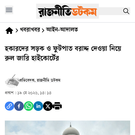
খবরাখবর
আইন-আদালত
হকারদের সড়ক ও ফুটপাত বরাদ্দ দেওয়া নিয়ে
রুল জারি হাইকোর্টের
প্রতিবেদক, রাজনীতি ডটকম
প্রকাশ :
১৯ মে ২০২৬, ১৪: ১৪