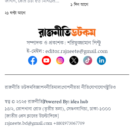
মোটরসাইকেলে করে ইয়াবা নিয়ে
জানান, ভোর ৪টা ৫৬ মিনিটের
১ দিন আগে
চট্টগ্রামে আসছিলেন। বাইক
দিকে আগুন লাগার খবর পায়
২১ ঘণ্টা আগে
চালানোর আড়ালে দীর্ঘদিন ধরে
ফায়ার সার্ভিস। দ্রুত দুটি ইউনিট
তারা নিয়মিত ইয়াবা পাচার করে
ঘটনাস্থলে পৌঁছে ৫টা ১০ মিনিটে
আসছিলেন।
আগুন নিয়ন্ত্রণে আনে। আগুন
পুরোপুরি নেভানো সম্ভব হয় ৫টা
সম্পাদক ও প্রকাশক: শরিফুজ্জামান পিন্টু
২০ মিনিটে।
ই-মেইল:
editor.rajneete@gmail.com
রাজনীতি ডটকম
বিজ্ঞাপন
নীতিমালা
গোপনীয়তা নীতি
যোগাযোগ
স্টুডিও
স্বত্ব © ২০২৫ রাজনীতি
|
Powered By: idea hub
১৪/২, তোপখানা রোড (তৃতীয় তলা), সেগুনবাগিচা, ঢাকা-১০০০
[জাতীয় প্রেস ক্লাবের উল্টোদিকে]
rajneete.bd@gmail.com
+8801973067709