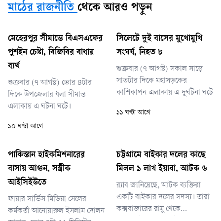
মাঠের রাজনীতি
থেকে আরও পড়ুন
মেহেরপুর সীমান্তে বিএসএফের
সিলেটে দুই বাসের মুখোমুখি
পুশইন চেষ্টা, বিজিবির বাধায়
সংঘর্ষ, নিহত ৮
ব্যর্থ
শুক্রবার (৭ আগস্ট) সকাল সাড়ে
সাতটার দিকে মহাসড়কের
শুক্রবার (৭ আগস্ট) ভোর ৪টার
কাশিকাপন এলাকায় এ দুর্ঘটনা ঘটে
দিকে উপজেলার ধলা সীমান্ত
এলাকায় এ ঘটনা ঘটে।
১১ ঘণ্টা আগে
১০ ঘণ্টা আগে
পাকিস্তান হাইকমিশনারের
চট্টগ্রামে বাইকার দলের কাছে
বাসায় আগুন, সস্ত্রীক
মিলল ১ লাখ ইয়াবা, আটক ৬
আইসিইউতে
র‌্যাব জানিয়েছে, আটক ব্যক্তিরা
একটি বাইকার দলের সদস্য। তারা
ফায়ার সার্ভিস মিডিয়া সেলের
কক্সবাজারের রামু থেকে
কর্মকর্তা আনোয়ারুল ইসলাম দোলন