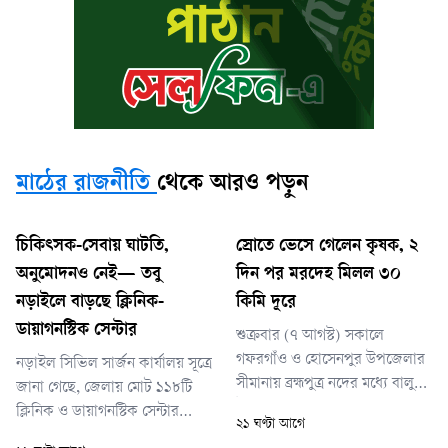
মাঠের রাজনীতি
থেকে আরও পড়ুন
চিকিৎসক-সেবায় ঘাটতি,
স্রোতে ভেসে গেলেন কৃষক, ২
অনুমোদনও নেই— তবু
দিন পর মরদেহ মিলল ৩০
নড়াইলে বাড়ছে ক্লিনিক-
কিমি দূরে
ডায়াগনস্টিক সেন্টার
শুক্রবার (৭ আগস্ট) সকালে
গফরগাঁও ও হোসেনপুর উপজেলার
নড়াইল সিভিল সার্জন কার্যালয় সূত্রে
সীমানায় ব্রহ্মপুত্র নদের মধ্যে বালু
জানা গেছে, জেলায় মোট ১১৮টি
উত্তোলনের একটি ড্রেজার মেশিনের
ক্লিনিক ও ডায়াগনস্টিক সেন্টার
২১ ঘণ্টা আগে
পাইপে আটকে থাকা অবস্থায়
রয়েছে। এর মধ্যে বর্তমানে চালু