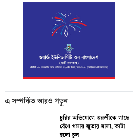
এ সম্পর্কিত আরও পড়ুন
চুরির অভিযোগে তরুণীকে গাছে
বেঁধে গলায় জুতার মালা, কাটা
হলো চুল