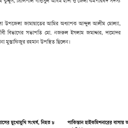
ম কুদ্দুস, প্রিন্সিপাল গাওসুল আযম হাদী ও জেলা কর্মপরিষদ সদস্য
ুলতলা উপজেলা জামায়াতের আমির অধ্যাপক আব্দুল আলীম মোল্যা,
জীবী বিভাগের সভাপতি মো. নজরুল ইসলাম জমাদ্দার, দামোদর
া মুস্তাফিজুর রহমান উপস্থিত ছিলেন।
াসের মুখোমুখি সংঘর্ষ, নিহত ৮
পাকিস্তান হাইকমিশনারের বাসায় আগ