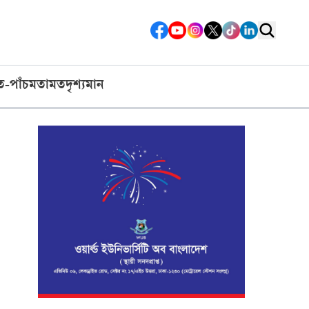
ত-পাঁচ
মতামত
দৃশ্যমান