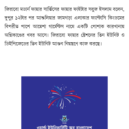
জিরাবো মডার্ন ফায়ার সার্ভিসের ফায়ার ফাইটার সবুজ ইসলাম বলেন,
দুপুর ১২টার পর আশুলিয়ার জামগড়া এলাকার ফ্যান্টাসি কিংডমের
বিপরীত পাশে আয়েশা গার্মেন্টস নামে একটি পোশাক কারখানায়
অগ্নিকাণ্ডের খবর আসে। জিরাবো ফায়ার স্টেশনের তিন ইউনিট ও
ডিইপিজেডের তিন ইউনিট আগুন নিয়ন্ত্রণে কাজ করছে।