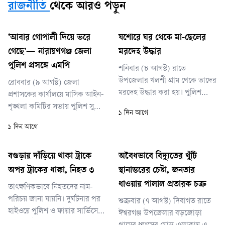
রাজনীতি
থেকে আরও পড়ুন
‘আবার গোপালী দিয়ে ভরে
যশোরে ঘর থেকে মা-ছেলের
গেছে’— নারায়ণগঞ্জ জেলা
মরদেহ উদ্ধার
পুলিশ প্রসঙ্গে এমপি
শনিবার (৮ আগস্ট) রাতে
উপজেলার খলশী গ্রাম থেকে তাদের
রোববার (৯ আগস্ট) জেলা
মরদেহ উদ্ধার করা হয়। পুলিশ
প্রশাসকের কার্যালয়ে মাসিক আইন-
বলছে, ঘটনাটি সন্দেহজনক;
শৃঙ্খলা কমিটির সভায় পুলিশ সুপার
১ দিন আগে
ময়নাতদন্তের প্রতিবেদন পাওয়ার
ও জেলা প্রশাসকের কাছে তিনি এ
১ দিন আগে
আগে মৃত্যুর কারণ নিশ্চিত হওয়া
তালিকা চান।
সম্ভব নয়।
বগুড়ায় দাঁড়িয়ে থাকা ট্রাকে
অবৈধভাবে বিদ্যুতের খুঁটি
অপর ট্রাকের ধাক্কা, নিহত ৩
স্থানান্তরের চেষ্টা, জনতার
ধাওয়ায় পালাল প্রতারক চক্র
তাৎক্ষণিকভাবে নিহতদের নাম-
পরিচয় জানা যায়নি। দুর্ঘটনার পর
শুক্রবার (৭ আগস্ট) দিবাগত রাতে
হাইওয়ে পুলিশ ও ফায়ার সার্ভিসের
ঈশ্বরগঞ্জ উপজেলার বড়জোড়া
সদস্যরা উদ্ধারকাজ শুরু করেন।