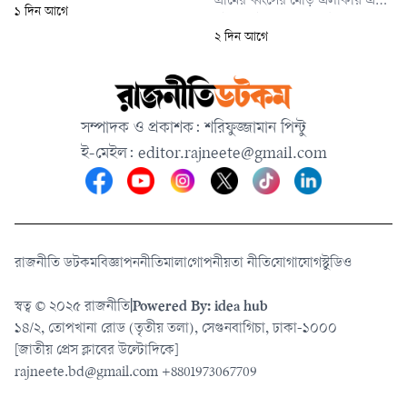
গ্রামের ধ্বংসের মোড় এলাকায় এ
১ দিন আগে
উদ্ধার অভিযান চলমান থাকায়
ঘটনা ঘটে। খবর পেয়ে ঈশ্বরগঞ্জ
২ দিন আগে
মহাসড়কে তীব্র যানজটের সৃষ্টি
থানা পুলিশ ঘটনাস্থল থেকে চক্রের
হয়েছে।
ফেলে যাওয়া একটি মোটরসাইকেল
ও খুঁটি অপসারণের বিভিন্ন যন্ত্রপাতি
জব্দ করে থানায় নিয়ে যায়।
সম্পাদক ও প্রকাশক: শরিফুজ্জামান পিন্টু
ই-মেইল:
editor.rajneete@gmail.com
রাজনীতি ডটকম
বিজ্ঞাপন
নীতিমালা
গোপনীয়তা নীতি
যোগাযোগ
স্টুডিও
স্বত্ব © ২০২৫ রাজনীতি
|
Powered By: idea hub
১৪/২, তোপখানা রোড (তৃতীয় তলা), সেগুনবাগিচা, ঢাকা-১০০০
[জাতীয় প্রেস ক্লাবের উল্টোদিকে]
rajneete.bd@gmail.com
+8801973067709