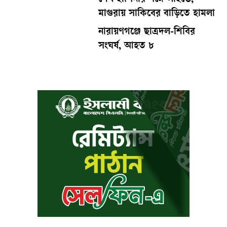
শেখ হাসিনার সঙ্গে লাইভে,
মাগুরায় সাকিবের বাড়িতে হামলা
নারায়ণগঞ্জে ছাত্রদল-শিবির
সংঘর্ষ, আহত ৮