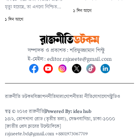
খালিসা চাপানী, ঝুনাগাছ চাপানী,
মৃত্যু হয়েছে, তা এখনো নিশ্চিত
১ দিন আগে
গয়াবাড়ী ও জলঢাকা উপজেলার
করতে পারেনি পুলিশ। তবে নিহতের
১ দিন আগে
গোলমুন্ডা, ডাউয়াবাড়ী ও শৌলমারী
স্বজনদের দাবি, এটি একটি
ইউনিয়নের নিম্নাঞ্চলে পানি প্রবেশ
পরিকল্পিত হত্যাকাণ্ড। এদিকে একই
করতে শুরু করেছে।
পরিবারের তিন সদস্যের মৃত্যুর
খবরে হাজারো মানুষ ওই বাড়িতে
সম্পাদক ও প্রকাশক: শরিফুজ্জামান পিন্টু
ভিড় জমায় এবং পুরো এলাকায়
ই-মেইল:
editor.rajneete@gmail.com
শোকের ছায়া নেমে আসে। স্বজন ও
প্রতিবেশীদের কান
রাজনীতি ডটকম
বিজ্ঞাপন
নীতিমালা
গোপনীয়তা নীতি
যোগাযোগ
স্টুডিও
স্বত্ব © ২০২৫ রাজনীতি
|
Powered By: idea hub
১৪/২, তোপখানা রোড (তৃতীয় তলা), সেগুনবাগিচা, ঢাকা-১০০০
[জাতীয় প্রেস ক্লাবের উল্টোদিকে]
rajneete.bd@gmail.com
+8801973067709