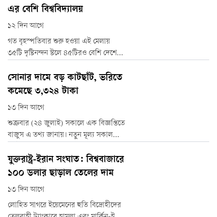
তখনও চলতি ২০২৬-২৭ অর্থবছরের জন্য
এর বেশি বিশ্ববিদ্যালয়
রপ্তানি আয়ে ১৫ শতাংশ প্রবৃদ্ধির লক্ষ্য
১২ দিন আগে
নির্ধারণ করেছে সরকার।
গত বৃহস্পতিবার শুরু হওয়া এই মেলায়
৩৫টি দৃষ্টিনন্দন স্টলে ৪৫টিরও বেশি দেশের
২ হাজার ৫০০টির বেশি বিশ্ববিদ্যালয়ের
প্রতিনিধিরা অংশ নিয়েছেন। একই ছাদের
সোনার দামে বড় কাটছাঁট, ভরিতে
নিচে শিক্ষার্থীরা স্কলারশিপ, ভর্তি প্রক্রিয়া,
কমেছে ৩,৩২৪ টাকা
ভাষা পরীক্ষার প্রস্তুতি, ভিসা গাইডলাইন ও
১৩ দিন আগে
ক্যারিয়ার–সংক্রান্ত পরামর্শ পাচ্ছেন।
শুক্রবার (২৪ জুলাই) সকালে এক বিজ্ঞপ্তিতে
বাজুস এ তথ্য জানায়। নতুন মূল্য সকাল
১০টা থেকে সারা দেশের জুয়েলারি দোকানে
কার্যকর হয়েছে।
যুক্তরাষ্ট্র-ইরান সংঘাত: বিশ্ববাজারে
১০০ ডলার ছাড়াল তেলের দাম
১৩ দিন আগে
লোহিত সাগরে ইয়েমেনের হুতি বিদ্রোহীদের