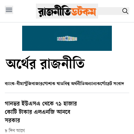
অর্থের রাজনীতি
ব্যাংক-বীমা
পুঁজিবাজার
পোশাক খাত
বিশ্ব অর্থনীতি
অন্যান্য
কর্পোরেট সংবাদ
গানভর ইউএসএ থেকে ৭১ হাজার
কোটি টাকার এলএনজি আনবে
সরকার
৮ দিন আগে