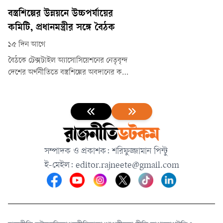
আজ বুধবার একটি গ্রাহক সমাবেশ অনুষ্ঠিত
হয়েছে। এতে প্রধান অতিথি হিসেবে উপস্থিত
বস্ত্রশিল্পের উন্নয়নে উচ্চপর্যায়ের
ছিলেন ব্যাংকের পর্ষদের দায়িত্বপ্রাপ্ত
কমিটি, প্রধানমন্ত্রীর সঙ্গে বৈঠক
(চেয়ারম্যানের চলতি দায়িত্ব) বাংলাদেশ
১৫ দিন আগে
ব্যাংকের নির্বাহী পরিচালক মোহাম্মদ জহির
হোসেন।
বৈঠকে টেক্সটাইল অ্যাসোসিয়েশনের নেতৃবৃন্দ
দেশের অর্থনীতিতে বস্ত্রশিল্পের অবদানের কথা
তুলে ধরে এ খাতের টেকসই উন্নয়নে
সরকারের সহযোগিতা চান। আন্তর্জাতিক
বাজারে প্রতিযোগিতা সক্ষমতা বাড়াতে
প্রয়োজনীয় নীতিগত সহায়তার বিষয়েও
প্রধানমন্ত্রীর দৃষ্টি আকর্ষণ করেন তারা।
সম্পাদক ও প্রকাশক: শরিফুজ্জামান পিন্টু
ই-মেইল:
editor.rajneete@gmail.com