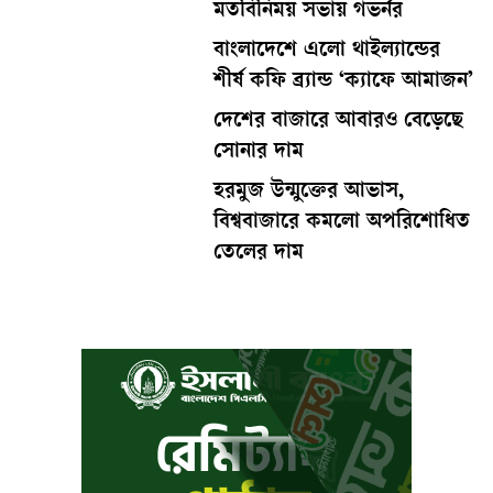
মতবিনিময় সভায় গভর্নর
বাংলাদেশে এলো থাইল্যান্ডের
শীর্ষ কফি ব্র্যান্ড ‘ক্যাফে আমাজন’
দেশের বাজারে আবারও বেড়েছে
সোনার দাম
হরমুজ উন্মুক্তের আভাস,
বিশ্ববাজারে কমলো অপরিশোধিত
তেলের দাম