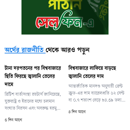
অর্থের রাজনীতি
থেকে আরও পড়ুন
টানা দরপতনের পর বিশ্ববাজারে
বিশ্ববাজারে লাফিয়ে বাড়ছে
স্থিতি ফিরছে জ্বালানি তেলের
জ্বালানি তেলের দাম
দামে
আন্তর্জাতিক মানদণ্ড অনুযায়ী ব্রেন্ট
ক্রুড-এর দাম ব্যারেলপ্রতি ৬২ সেন্ট
ব্রিটিশ বার্তাসংস্থা রয়টার্স জানিয়েছে,
বা ০.৭ শতাংশ বেড়ে ৮৪.৩৯ ডলারে
যুক্তরাষ্ট্র ও ইরানের মধ্যে চলমান
পৌঁছেছে। এর আগে দরপতনের
সংঘাত নিরসন এবং অবরুদ্ধ হরমুজ
৪ দিন আগে
কারণে ব্রেন্ট ক্রুডের দাম তিন
প্রণালিতে জাহাজ চলাচল স্বাভাবিক
৩ দিন আগে
সপ্তাহের মধ্যে সর্বনিম্ন পর্যায়ে নেমে
করতে চলমান কূটনৈতিক প্রচেষ্টার
গিয়েছিল।
দিকে নজর রাখছেন