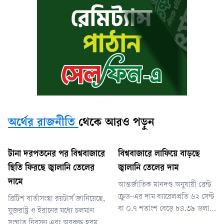
অর্থের রাজনীতি
থেকে আরও পড়ুন
টানা দরপতনের পর বিশ্ববাজারে
বিশ্ববাজারে লাফিয়ে বাড়ছে
স্থিতি ফিরছে জ্বালানি তেলের
জ্বালানি তেলের দাম
দামে
আন্তর্জাতিক মানদণ্ড অনুযায়ী ব্রেন্ট
ক্রুড-এর দাম ব্যারেলপ্রতি ৬২ সেন্ট
ব্রিটিশ বার্তাসংস্থা রয়টার্স জানিয়েছে,
বা ০.৭ শতাংশ বেড়ে ৮৪.৩৯ ডলারে
যুক্তরাষ্ট্র ও ইরানের মধ্যে চলমান
পৌঁছেছে। এর আগে দরপতনের
সংঘাত নিরসন এবং অবরুদ্ধ হরমুজ