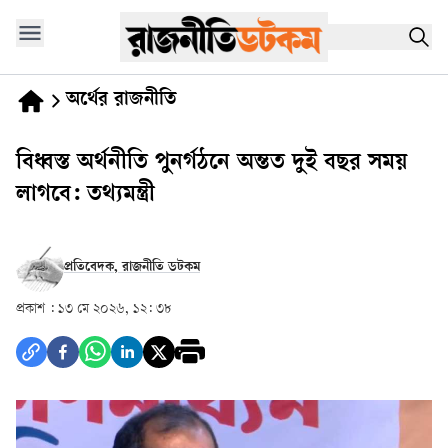
অর্থের রাজনীতি
বিধ্বস্ত অর্থনীতি পুনর্গঠনে অন্তত দুই বছর সময়
লাগবে: তথ্যমন্ত্রী
প্রতিবেদক, রাজনীতি ডটকম
প্রকাশ :
১৩ মে ২০২৬, ১২: ৩৮