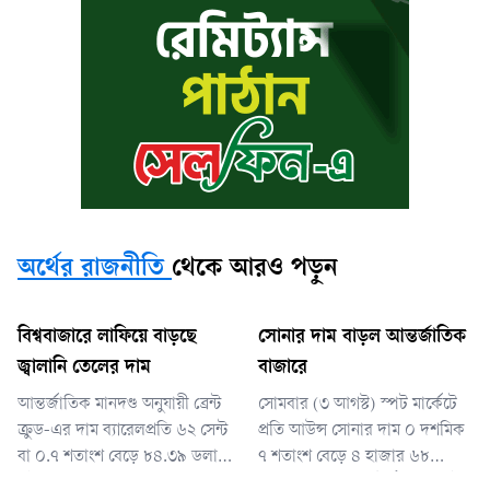
অর্থের রাজনীতি
থেকে আরও পড়ুন
বিশ্ববাজারে লাফিয়ে বাড়ছে
সোনার দাম বাড়ল আন্তর্জাতিক
জ্বালানি তেলের দাম
বাজারে
আন্তর্জাতিক মানদণ্ড অনুযায়ী ব্রেন্ট
সোমবার (৩ আগস্ট) স্পট মার্কেটে
ক্রুড-এর দাম ব্যারেলপ্রতি ৬২ সেন্ট
প্রতি আউন্স সোনার দাম ০ দশমিক
বা ০.৭ শতাংশ বেড়ে ৮৪.৩৯ ডলারে
৭ শতাংশ বেড়ে ৪ হাজার ৬৮
পৌঁছেছে। এর আগে দরপতনের
দশমিক ৫৪ ডলারে উঠেছে। একই