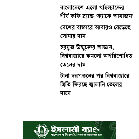
বাংলাদেশে এলো থাইল্যান্ডের
শীর্ষ কফি ব্র্যান্ড ‘ক্যাফে আমাজন’
দেশের বাজারে আবারও বেড়েছে
সোনার দাম
হরমুজ উন্মুক্তের আভাস,
বিশ্ববাজারে কমলো অপরিশোধিত
তেলের দাম
টানা দরপতনের পর বিশ্ববাজারে
স্থিতি ফিরছে জ্বালানি তেলের
দামে