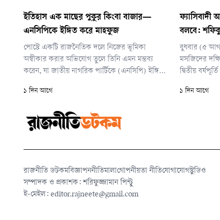
ইতিহাস এক মাছের পুকুর কিংবা বাজার—
ফ্যাসিবাদী
এনসিপিকে ইঙ্গিত করে মাহফুজ
বলবে: শফিক
পোস্টে একটি রাজনৈতিক দলে নিজের ভূমিকা
বুধবার (৫ আগ
অস্বীকার করার অভিযোগ তুলে তিনি এমন মন্তব্য
মসজিদের দক্ষি
করেন, যা জাতীয় নাগরিক পার্টিকে (এনসিপি) ইঙ্গিত
দ্বিতীয় বর্ষপ
করেই করা হয়েছে বলে রাজনৈতিক অঙ্গনে আলোচনা
সমাবেশে তিন
১ দিন আগে
১ দিন আগে
চলছে।
রাজনীতি ডটকম
বিজ্ঞাপন
নীতিমালা
গোপনীয়তা নীতি
যোগাযোগ
স্টুডিও
সম্পাদক ও প্রকাশক: শরিফুজ্জামান পিন্টু
ই-মেইল:
editor.rajneete@gmail.com