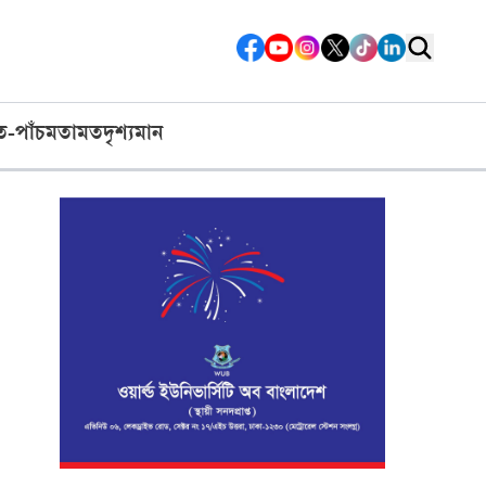
ত-পাঁচ
মতামত
দৃশ্যমান