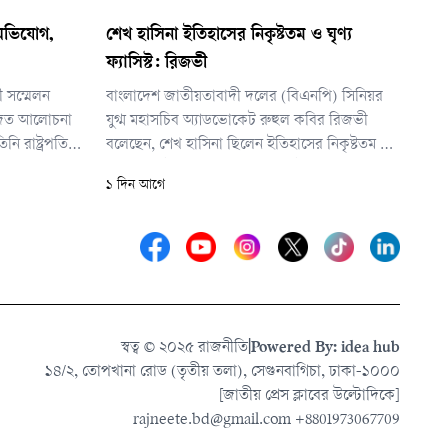
 অভিযোগ,
শেখ হাসিনা ইতিহাসের নিকৃষ্টতম ও ঘৃণ্য
ফ্যাসিস্ট: রিজভী
ী সম্মেলন
বাংলাদেশ জাতীয়তাবাদী দলের (বিএনপি) সিনিয়র
োজিত আলোচনা
যুগ্ম মহাসচিব অ্যাডভোকেট রুহুল কবির রিজভী
িনি রাষ্ট্রপতির
বলেছেন, শেখ হাসিনা ছিলেন ইতিহাসের নিকৃষ্টতম ও
 ত্যাগ করেন।
ঘৃণ্য ফ্যাসিস্ট। পৃথিবীর নিষ্ঠুর ফ্যাসিস্ট ও নাৎসিরা জোর
১ দিন আগে
করে ক্ষমতায় টিকে থাকলেও শেখ হাসিনার সঙ্গে
তাদের মৌলিক পার্থক্য রয়েছে বলে জানান তিনি।
স্বত্ব © ২০২৫ রাজনীতি
|
Powered By: idea hub
১৪/২, তোপখানা রোড (তৃতীয় তলা), সেগুনবাগিচা, ঢাকা-১০০০
[জাতীয় প্রেস ক্লাবের উল্টোদিকে]
rajneete.bd@gmail.com
+8801973067709