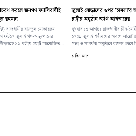
 আচরণ করলে জনগণ ফ্যাসিবাদীই
জুলাই যোদ্ধাদের ওপর ‘হামলা’র
ুর রহমান
রাষ্ট্রীয় অনুষ্ঠান ত্যাগ আখতারের
স্ট) রাজধানীর বায়তুল মোকাররম
বুধবার (৫ আগস্ট) রাজধানীর চীন-মৈত্র
ণ ফটকে জুলাই গণ-অভ্যুত্থানের
কেন্দ্রে জুলাই শহীদদের স্মরণে আয়
ূর্তি উপলক্ষে ১১-দলীয় জোট আয়োজিত
সভা ও সংবর্ধনা অনুষ্ঠানে বক্তব্য শেষে ত
ি এসব কথা বলেন।
প্রতি সম্মান জানিয়ে নীরবে অনুষ্ঠানস্থল
১ দিন আগে