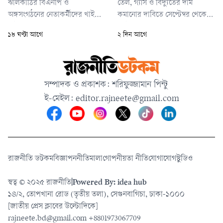
ঝালকাঠির বিএনপি ও
তেল, গ্যাস ও বিদ্যুতের দাম
অঙ্গসংগঠনের নেতাকর্মীদের খাই
কমানোর দাবিতে সেপ্টেম্বর থেকে
খাই বন্ধ করার জন্য অনুরোধ
অক্টোবর পর্যন্ত ঢাকা থেকে চারটি
১৮ ঘণ্টা আগে
২ দিন আগে
করছি। ছয় মাসে অনেক খেয়েছেন
বিভাগীয় শহরে ‘লং মার্চ’ কর্মসূচি
— আওয়ামী লীগের নেতাকর্মীদের
ঘোষণা করেছে জামায়াতে ইসলামীর
পাহারার বিনিময় খেয়েছেন,
নেতৃত্বাধীন ১১ দলীয় ঐক্য। লং মার্চ
আওয়ামীদের পক্ষে ওকলাতি করে
কর্মসূচি শেষে আগামী নভেম্বরে
সম্পাদক ও প্রকাশক: শরিফুজ্জামান পিন্টু
খেয়েছেন, আওয়ামীদের বাড়িঘর
ঢাকায় মহাসমাবেশ করবে জোটটি।
ই-মেইল:
editor.rajneete@gmail.com
পাহারা দিয়ে খেয়েছেন, ঠিকাদারি
পাহারা দিয়ে খেয়েছেন।
রাজনীতি ডটকম
বিজ্ঞাপন
নীতিমালা
গোপনীয়তা নীতি
যোগাযোগ
স্টুডিও
স্বত্ব © ২০২৫ রাজনীতি
|
Powered By: idea hub
১৪/২, তোপখানা রোড (তৃতীয় তলা), সেগুনবাগিচা, ঢাকা-১০০০
[জাতীয় প্রেস ক্লাবের উল্টোদিকে]
rajneete.bd@gmail.com
+8801973067709