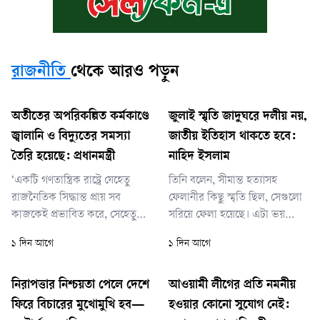
রাজনীতি
থেকে আরও পড়ুন
অতীতের অপরিকল্পিত কর্মকাণ্ডে
জুলাই স্মৃতি জাদুঘরে দলীয় নয়,
জ্বালানি ও বিদ্যুতের সমস্যা
জাতীয় ইতিহাস থাকতে হবে:
তৈরি হয়েছে: প্রধানমন্ত্রী
নাহিদ ইসলাম
‘একটি গণতান্ত্রিক রাষ্ট্রে যেহেতু
তিনি বলেন, সীমান্ত হত্যাসহ
রাজনৈতিক সিদ্ধান্ত প্রায় সব
ফেলানীর কিছু স্মৃতি ছিল, সেগুলো
কাজকেই প্রভাবিত করে, সেহেতু
সরিয়ে ফেলা হয়েছে। এটা ভয়
শিক্ষার্থী, শিক্ষক কিংবা পেশাজীবী
থেকে সরিয়ে ফেলা হয়েছে কি না,
১ দিন আগে
১ দিন আগে
—সবাই যার যার মতাদর্শ অনুযায়ী
জানা নেই। সরিয়ে দিয়ে তারা
সচেতনভাবে সুসংগঠিত থাকবেন।
ভারতের সঙ্গে ভালো সম্পর্ক
এটা কোনো অযৌক্তিক বিষয় নয়।
বোঝাচ্ছে। কিন্তু এখানে আপসের
নিরাপত্তার নিশ্চয়তা পেলে দেশে
আওয়ামী লীগের প্রতি নমনীয়
তবে— এই তবেটাই হচ্ছে ইম্পর্টেন্ট
কিছু নেই। আপস করে স্বাধীনতা-
ফিরে বিচারের মুখোমুখি হব—
হওয়ার কোনো সুযোগ নেই:
বিষয়। তবে রাজনৈতিক সম্পৃক্ততা
সার্বভৌমত্ব টিকিয়ে রাখা যাবে না।