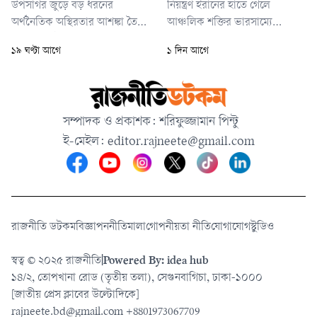
উপসাগর জুড়ে বড় ধরনের
নিয়ন্ত্রণ ইরানের হাতে গেলে
অর্থনৈতিক অস্থিরতার আশঙ্কা তৈরি
আঞ্চলিক শক্তির ভারসাম্যে
করে যুক্তরাষ্ট্রকে নতুন করে সামরিক
তেহরানের পক্ষে বড় পরিবর্তন
১৯ ঘণ্টা আগে
১ দিন আগে
পদক্ষেপ থেকে বিরত রাখাই ছিল
ঘটবে। ফেব্রুয়ারিতে যুক্তরাষ্ট্র ও
ইরানের বৃহত্তর কৌশলের অংশ। ২৮
ইসরায়েলের শুরু করা ইরান যুদ্ধের
জুলাই ট্রাম্প ইরানের জ্বালানি
আগে বিশ্বের সব দেশের জাহাজ
নেটওয়ার্ক ও অবকাঠামোয় হামলার
কোনো ধরনের ফি ছাড়াই অবাধে
সম্পাদক ও প্রকাশক: শরিফুজ্জামান পিন্টু
হুমকি দেওয়ার পর উচ্চপর্যায়ের
হরমুজ প্রণালি ব্যবহার করতে
ই-মেইল:
editor.rajneete@gmail.com
একাধিক কূটনৈতিক যোগাযোগের
পারত।
মাধ্যমে এ
রাজনীতি ডটকম
বিজ্ঞাপন
নীতিমালা
গোপনীয়তা নীতি
যোগাযোগ
স্টুডিও
স্বত্ব © ২০২৫ রাজনীতি
|
Powered By: idea hub
১৪/২, তোপখানা রোড (তৃতীয় তলা), সেগুনবাগিচা, ঢাকা-১০০০
[জাতীয় প্রেস ক্লাবের উল্টোদিকে]
rajneete.bd@gmail.com
+8801973067709