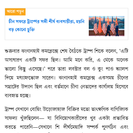
চীন সফরে ট্রাম্পের সঙ্গী শীর্ষ ব্যবসায়ীরা, হয়নি
বড় কোনো চুক্তি
শুক্রবার ঝংনানহাই কমপ্লেক্সে শেষ বৈঠকে ট্রাম্প শিকে বলেন, ‘এটি
অসাধারণ একটি সফর ছিল। আমি মনে করি, এ থেকে অনেক
ভালো কিছু এসেছে।’ পরে তারা লবস্টার বল ও কুং পাও স্ক্যালপ
দিয়ে মধ্যাহ্নভোজ সারেন। ঝংনানহাই কমপ্লেক্স একসময় চীনের
সম্রাটের উদ্যান ছিল এবং বর্তমানে চীনা নেতাদের কার্যালয় হিসেবে
ব্যবহৃত হচ্ছে।
ট্রাম্প যেখানে বোয়িং উড়োজাহাজ বিক্রির মতো তাৎক্ষণিক বাণিজ্যিক
সাফল্য খুঁজছিলেন— যা বিনিয়োগকারীদের খুব একটা প্রভাবিত
করতে পারেনি—সেখানে শি দীর্ঘমেয়াদি সম্পর্ক পুনর্গঠন এবং