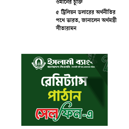
ওমানের চুক্তি
৫ ট্রিলিয়ন ডলারের অর্থনীতির
পথে ভারত, জানালেন অর্থমন্ত্রী
সীতারামন