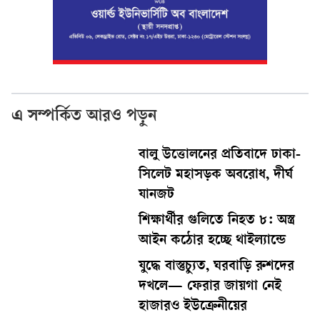
এ সম্পর্কিত আরও পড়ুন
বালু উত্তোলনের প্রতিবাদে ঢাকা-
সিলেট মহাসড়ক অবরোধ, দীর্ঘ
যানজট
শিক্ষার্থীর গুলিতে নিহত ৮: অস্ত্র
আইন কঠোর হচ্ছে থাইল্যান্ডে
যুদ্ধে বাস্তুচ্যুত, ঘরবাড়ি রুশদের
দখলে— ফেরার জায়গা নেই
হাজারও ইউক্রেনীয়ের