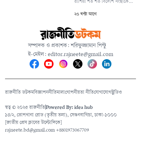
রাশিয়া শত শত বিদেশি সংস্থাকে
কালো তালিকাভুক্ত করেছে। এই
২০ ঘণ্টা আগে
তালিকায় রয়েছে অ্যামনেস্টি
ইন্টারন্যাশনাল, হিউম্যান রাইটস
ওয়াচ, বিভিন্ন স্বাধীন সংবাদমাধ্যম
এবং যুক্তরাষ্ট্রের ইয়েল ও স্ট্যানফোর্ড
সম্পাদক ও প্রকাশক: শরিফুজ্জামান পিন্টু
বিশ্ববিদ্যালয়ের মতো
ই-মেইল:
editor.rajneete@gmail.com
শিক্ষাপ্রতিষ্ঠানও।
রাজনীতি ডটকম
বিজ্ঞাপন
নীতিমালা
গোপনীয়তা নীতি
যোগাযোগ
স্টুডিও
স্বত্ব © ২০২৫ রাজনীতি
|
Powered By: idea hub
১৪/২, তোপখানা রোড (তৃতীয় তলা), সেগুনবাগিচা, ঢাকা-১০০০
[জাতীয় প্রেস ক্লাবের উল্টোদিকে]
rajneete.bd@gmail.com
+8801973067709