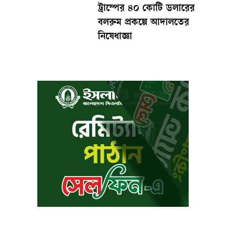
ট্রাম্পের ৪০ কোটি ডলারের
বলরুম প্রকল্পে আদালতের
নিষেধাজ্ঞা