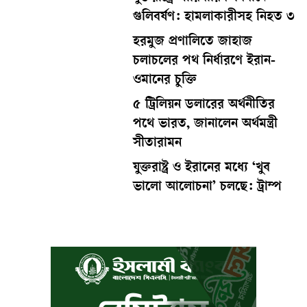
গুলিবর্ষণ: হামলাকারীসহ নিহত ৩
হরমুজ প্রণালিতে জাহাজ
চলাচলের পথ নির্ধারণে ইরান-
ওমানের চুক্তি
৫ ট্রিলিয়ন ডলারের অর্থনীতির
পথে ভারত, জানালেন অর্থমন্ত্রী
সীতারামন
যুক্তরাষ্ট্র ও ইরানের মধ্যে ‘খুব
ভালো আলোচনা’ চলছে: ট্রাম্প