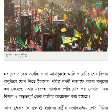
ছবি: সংগৃহীত
ইরানের সাবেক সর্বোচ্চ নেতা আয়াতুল্লাহ আলি খামেনির শেষ বিদায়
অনুষ্ঠানে যোগ দিতে ইরাকের পবিত্র নগরী নাজাফে লাখো মানুষের
ঢল নেমেছে। তার মরদেহ নাজাফে পৌঁছানোর পর সেখানে এক
বিশাল ও অভূতপূর্ব শোক র‍্যালির আয়োজন করা হয়েছে।
আজ বুধবার (৮ জুলাই) ইরানের রাষ্ট্রীয় সংবাদমাধ্যম প্রেস টিভির