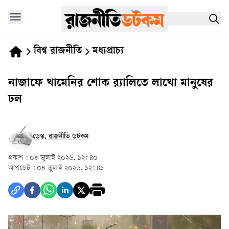
বিশ্ব রাজনীতি
মধ্যপ্রাচ্য
নাজাফে খামেনির শোক র‍্যালিতে লাখো মানুষের
ঢল
ডেস্ক, রাজনীতি ডটকম
প্রকাশ :
০৮ জুলাই ২০২৬, ১২: ৪০
আপডেট :
০৮ জুলাই ২০২৬, ১২: ৪১