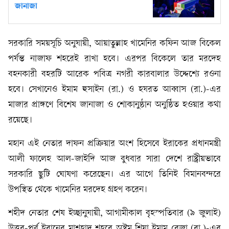
জানাজা
সরকারি সময়সূচি অনুযায়ী, আয়াতুল্লাহ খামেনির কফিন আজ বিকেল
পর্যন্ত নাজাফ শহরেই রাখা হবে। এরপর বিকেলে তার মরদেহ
বহনকারী বহরটি আরেক পবিত্র নগরী কারবালার উদ্দেশ্যে রওনা
হবে। সেখানেও ইমাম হুসাইন (রা.) ও হযরত আব্বাস (রা.)-এর
মাজার প্রাঙ্গণে বিশেষ জানাজা ও শোকানুষ্ঠান অনুষ্ঠিত হওয়ার কথা
রয়েছে।
মহান এই নেতার দাফন প্রক্রিয়ার অংশ হিসেবে ইরাকের প্রধানমন্ত্রী
আলী ফালেহ আল-জাইদি আজ বুধবার সারা দেশে রাষ্ট্রীয়ভাবে
সরকারি ছুটি ঘোষণা করেছেন। এর আগে তিনিই বিমানবন্দরে
উপস্থিত থেকে খামেনির মরদেহ গ্রহণ করেন।
শহীদ নেতার শেষ ইচ্ছানুযায়ী, আগামীকাল বৃহস্পতিবার (৯ জুলাই)
উত্তর-পূর্ব ইরানের মাশহাদ শহরে অষ্টম শিয়া ইমাম রেজা (রা.)-এর