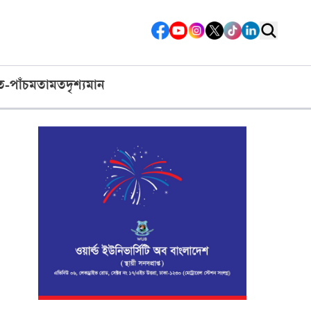
ত-পাঁচ
মতামত
দৃশ্যমান