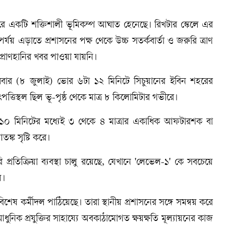
োরে একটি শক্তিশালী ভূমিকম্প আঘাত হেনেছে। রিখটার স্কেলে এর
যয় এড়াতে প্রশাসনের পক্ষ থেকে উচ্চ সতর্কবার্তা ও জরুরি ত্রাণ
প্রাণহানির খবর পাওয়া যায়নি।
ধবার (৮ জুলাই) ভোর ৬টা ১২ মিনিটে সিচুয়ানের ইবিন শহরের
্তিস্থল ছিল ভূ-পৃষ্ঠ থেকে মাত্র ৮ কিলোমিটার গভীরে।
র ১০ মিনিটের মধ্যেই ৩ থেকে ৪ মাত্রার একাধিক আফটারশক বা
তঙ্ক সৃষ্টি করে।
 প্রতিক্রিয়া ব্যবস্থা চালু রয়েছে, যেখানে 'লেভেল-১' কে সবচেয়ে
য়।
বিশেষ কর্মীদল পাঠিয়েছে। তারা স্থানীয় প্রশাসনের সঙ্গে সমন্বয় করে
আধুনিক প্রযুক্তির সাহায্যে অবকাঠামোগত ক্ষয়ক্ষতি মূল্যায়নের কাজ