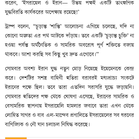
করেন, ‘ইসরায়েল ও ইরান— উভয় পক্ষই একটি তাৎক্ষণিক
যুদ্ধবিরতি কার্যকরের অপেক্ষায় রয়েছে!’
ট্রাম্প বলেন, “চূড়ান্ত ‘শান্তি’ আলোচনা এগিয়ে চলেছে, যদি না
কোনো অজ্ঞতা এর পথ আটকে দাঁড়ায়। তবে একটি ‘চূড়ান্ত চুক্তি’ না
হওয়া পর্যন্ত অর্থনৈতিক ও সামরিক অবরোধ পূর্ণ শক্তিতে বজায়
থাকবে। আশা করছি সব কিছু খুব দ্রুত এগোবে।”
সোমবার অবশ্য ইরান যুদ্ধ নতুন মোড় নিয়েছে ইয়েমেনকে কেন্দ্র
করে। দেশটির সশস্ত্র বাহিনী হুতিরা বরাবরই মধ্যপ্রাচ্য সংকটে
ইরানের পক্ষে ছিল। তবে তারা এতদিন সরাসরি যুদ্ধে জড়ায়নি।
সোমবার হুতিদের পক্ষ থেকে ঘোষণা এসেছে, ইরানের সামরিক ও
বেসামরিক স্থাপনায় ইসরায়েলি হামলার জবাবে তারা এখন থেকে
লোহিত সাগর ও বাব এল-মান্দেব প্রণালিতে ইসরায়েলের সব ধরনের
বাণিজ্যিক ও নৌ যান চলাচল নিষিদ্ধ করেছে।