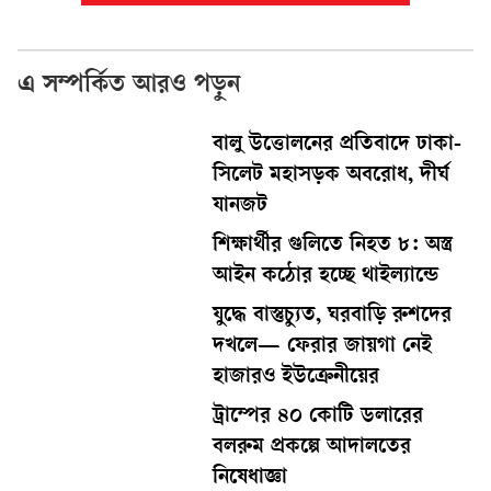
এ সম্পর্কিত আরও পড়ুন
বালু উত্তোলনের প্রতিবাদে ঢাকা-
সিলেট মহাসড়ক অবরোধ, দীর্ঘ
যানজট
শিক্ষার্থীর গুলিতে নিহত ৮: অস্ত্র
আইন কঠোর হচ্ছে থাইল্যান্ডে
যুদ্ধে বাস্তুচ্যুত, ঘরবাড়ি রুশদের
দখলে— ফেরার জায়গা নেই
হাজারও ইউক্রেনীয়ের
ট্রাম্পের ৪০ কোটি ডলারের
বলরুম প্রকল্পে আদালতের
নিষেধাজ্ঞা