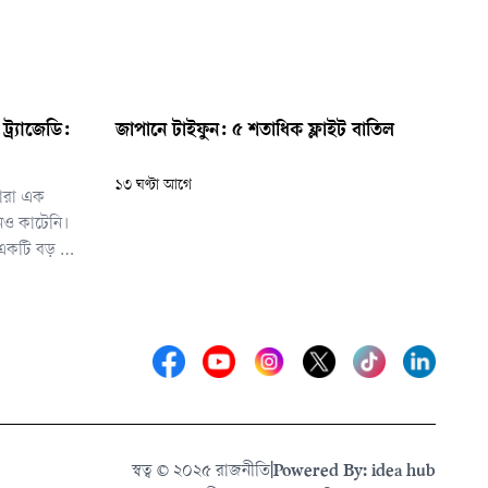
্র্যাজেডি:
জাপানে টাইফুন: ৫ শতাধিক ফ্লাইট বাতিল
১৩ ঘণ্টা আগে
ারা এক
নও কাটেনি।
র একটি বড় অংশ
 মানুষ শহরের
স্বত্ব © ২০২৫ রাজনীতি
|
Powered By: idea hub