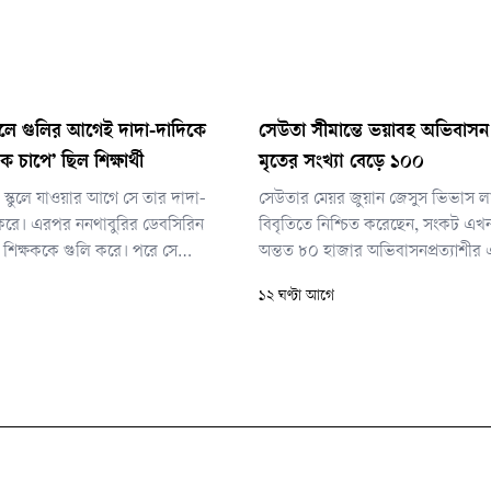
স্কুলে গুলির আগেই দাদা-দাদিকে
সেউতা সীমান্তে ভয়াবহ অভিবাসন ট
ক চাপে’ ছিল শিক্ষার্থী
মৃতের সংখ্যা বেড়ে ১০০
ে, স্কুলে যাওয়ার আগে সে তার দাদা-
সেউতার মেয়র জুয়ান জেসুস ভিভাস ল
 করে। এরপর ননথাবুরির ডেবসিরিন
বিবৃতিতে নিশ্চিত করেছেন, সংকট এখ
ঁচ শিক্ষককে গুলি করে। পরে সে
অন্তত ৮০ হাজার অভিবাসনপ্রত্যাশী
ি করে এবং হাসপাতালে নেওয়ার পথে
ফেরত গেলেও এখনও ৩ থেকে ৫ হাজার
১২ ঘণ্টা আগে
ভেতরে অবস্থান করছেন।