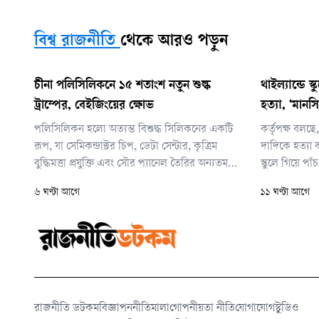
বিশ্ব রাজনীতি
থেকে আরও পড়ুন
চীনা পলিসিলিকনে ১৫ শতাংশ নতুন শুল্ক
থাইল্যান্ডে 
ট্রাম্পের, বেইজিংয়ের ক্ষোভ
হত্যা, ‘মানসি
পলিসিলিকন হলো অত্যন্ত বিশুদ্ধ সিলিকনের একটি
কর্তৃপক্ষ বলছ
রূপ, যা সেমিকন্ডাক্টর চিপ, ডেটা সেন্টার, কৃত্রিম
দাদিকে হত্যা
বুদ্ধিমত্তা প্রযুক্তি এবং সৌর প্যানেল তৈরির অন্যতম
স্কুলে গিয়ে পা
প্রধান কাঁচামাল। বর্তমানে এ খাতে বিশ্বের সবচেয়ে বড়
নিজেকেও গুল
৬ ঘণ্টা আগে
১১ ঘণ্টা আগে
উৎপাদক চীন।
মারা যায়।
রাজনীতি ডটকম
বিজ্ঞাপন
নীতিমালা
গোপনীয়তা নীতি
যোগাযোগ
স্টুডিও