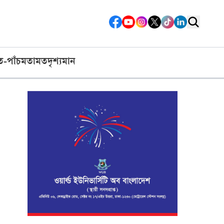
ত-পাঁচ
মতামত
দৃশ্যমান