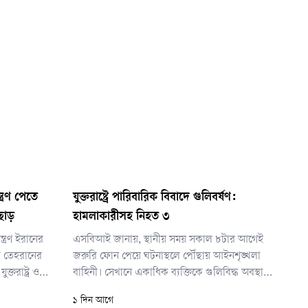
ত্রণ পেতে
যুক্তরাষ্ট্রে পারিবারিক বিবাদে গুলিবর্ষণ:
 ছাড়
হামলাকারীসহ নিহত ৩
ত্রণ ইরানের
এসবিআই জানায়, স্থানীয় সময় সকাল ৮টার আগেই
ে তেহরানের
জরুরি ফোন পেয়ে ঘটনাস্থলে পৌঁছায় আইনশৃঙ্খলা
্তরাষ্ট্র ও
বাহিনী। সেখানে একাধিক ব্যক্তিকে গুলিবিদ্ধ অবস্থায়
 বিশ্বের সব
পড়ে থাকতে দেখা যায়। তাদের মধ্যে একজনকে
১ দিন আগে
ই অবাধে
উদ্ধার করে ডিউক ইউনিভার্সিটি হাসপাতালে নেওয়া