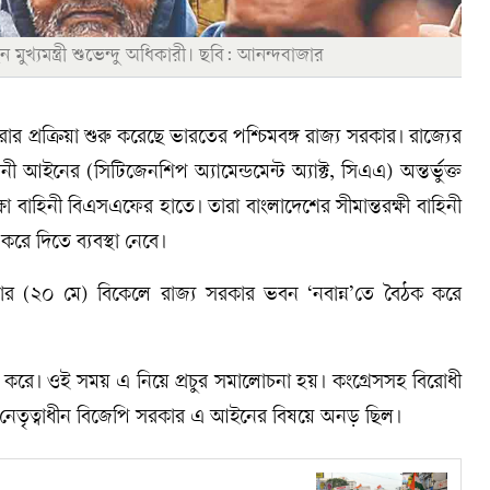
ুখ্যমন্ত্রী শুভেন্দু অধিকারী। ছবি: আনন্দবাজার
র প্রক্রিয়া শুরু করেছে ভারতের পশ্চিমবঙ্গ রাজ্য সরকার। রাজ্যের
োধনী আইনের (সিটিজেনশিপ অ্যামেন্ডমেন্ট অ্যাক্ট, সিএএ) অন্তর্ভুক্ত
ক্ষা বাহিনী বিএসএফের হাতে। তারা বাংলাদেশের সীমান্তরক্ষী বাহিনী
রে দিতে ব্যবস্থা নেবে।
ধবার (২০ মে) বিকেলে রাজ্য সরকার ভবন ‘নবান্ন’তে বৈঠক করে
ে। ওই সময় এ নিয়ে প্রচুর সমালোচনা হয়। কংগ্রেসসহ বিরোধী
ির নেতৃত্বাধীন বিজেপি সরকার এ আইনের বিষয়ে অনড় ছিল।