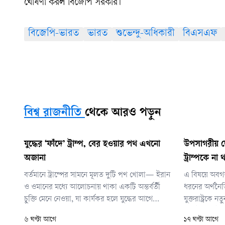
ঘোষণা করল বিজেপি সরকার।
বিজেপি-ভারত
ভারত
শুভেন্দু-অধিকারী
বিএসএফ
বিশ্ব রাজনীতি
থেকে আরও পড়ুন
যুদ্ধের ‘ফাঁদে’ ট্রাম্প, বের হওয়ার পথ এখনো
উপসাগরীয় দ
অজানা
ট্রাম্পকে ন
বর্তমানে ট্রাম্পের সামনে মূলত দুটি পথ খোলা— ইরান
এ বিষয়ে অবগত
ও ওমানের মধ্যে আলোচনায় থাকা একটি অন্তর্বর্তী
ধরনের অর্থনৈ
চুক্তি মেনে নেওয়া, যা কার্যকর হলে যুদ্ধের আগে
যুক্তরাষ্ট্রকে
কখনো না পাওয়া হরমুজ প্রণালির ওপর নিয়ন্ত্রণের
রাখাই ছিল ইর
৬ ঘণ্টা আগে
১৭ ঘণ্টা আগে
একটি অংশ পাবে তেহরান; অন্য পথে ট্রাম্প চাইলে
ট্রাম্প ইরানে