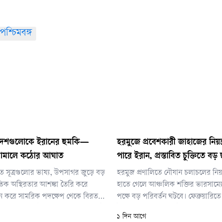
পশ্চিমবঙ্গ
েশগুলোকে ইরানের হুমকি—
হরমুজে প্রবেশকারী জাহাজের নিয়ন্
া থামালে কঠোর আঘাত
পারে ইরান, প্রস্তাবিত চুক্তিতে বড়
 সূত্রগুলোর ভাষ্য, উপসাগর জুড়ে বড়
হরমুজ প্রণালিতে নৌযান চলাচলের নিয়ন্
তিক অস্থিরতার আশঙ্কা তৈরি করে
হাতে গেলে আঞ্চলিক শক্তির ভারসাম্য
 নতুন করে সামরিক পদক্ষেপ থেকে বিরত
পক্ষে বড় পরিবর্তন ঘটবে। ফেব্রুয়ারিতে যুক
ানের বৃহত্তর কৌশলের অংশ। ২৮ জুলাই
ইসরায়েলের শুরু করা ইরান যুদ্ধের আগে
১ দিন আগে
র জ্বালানি নেটওয়ার্ক ও অবকাঠামোয়
দেশের জাহাজ কোনো ধরনের ফি ছাড়া