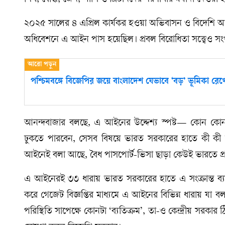
শিখ, বৌদ্ধ, জৈন, পার্সি ও খ্রিষ্টানদের শরণার্থীর মর্যাদা দেও
২০২৫ সালের ৪ এপ্রিল কার্যকর হওয়া অভিবাসন ও বিদেশি আইন
অধিবেশনে এ আইন পাস হয়েছিল। প্রবল বিরোধিতা সত্ত্বেও সং
পশ্চিমবঙ্গে বিজেপির জয়ে বাংলাদেশ যেভাবে ‘বড়’ ভূমিকা রেখ
আনন্দবাজার বলছে, এ আইনের উদ্দেশ্য স্পষ্ট— কোন কোন 
ঢুকতে পারবেন, সেসব বিষয়ে ভারত সরকারের হাতে কী কী 
আইনেই বলা আছে, বৈধ পাসপোর্ট-ভিসা ছাড়া কেউই ভারতে প্
এ আইনেরই ৩৩ ধারায় ভারত সরকারের হাতে এ সংক্রান্ত ব্যা
করে গেজেট বিজ্ঞপ্তির মাধ্যমে এ আইনের বিভিন্ন ধারায় যা
পরিস্থিতি সাপেক্ষে কোনটা ‘ব্যতিক্রম’, তা-ও কেন্দ্রীয় সরক