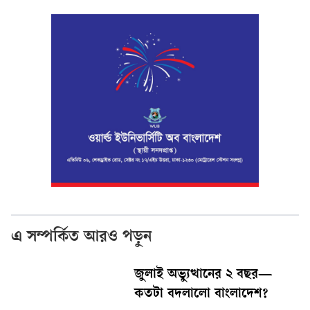
এ সম্পর্কিত আরও পড়ুন
জুলাই অভ্যুত্থানের ২ বছর—
কতটা বদলালো বাংলাদেশ?