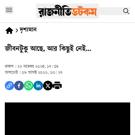
দৃশ্যমান
জীবনটুকু আছে, আর কিছুই নেই…
প্রকাশ :
২৬ নভেম্বর ২০২৫, ১৭: ৩৯
আপডেট :
০৯ আগস্ট ২০২৬, ০০: ২৭