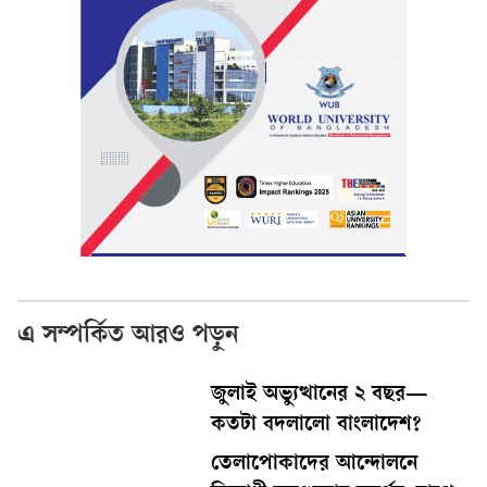
এ সম্পর্কিত আরও পড়ুন
জুলাই অভ্যুত্থানের ২ বছর—
কতটা বদলালো বাংলাদেশ?
তেলাপোকাদের আন্দোলনে