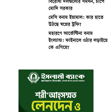
বিরোধী দলগুলোর সমর্থন, চাপে
মোদি সরকার
মেসি বনাম ইয়ামাল: কার হাতে
উঠছে স্বপ্নের ট্রফি?
মহারণে আর্জেন্টিনা বনাম
ইংল্যান্ড: ফাইনালে ওঠার লড়াইয়ে
কে এগিয়ে?