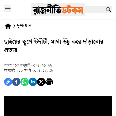
দৃশ্যমান
ছাইয়ের স্তূপে উদীচী, মাথা উঁচু করে দাঁড়ানোর
প্রত্যয়
প্রকাশ :
১৩ জানুয়ারি ২০২৬, ২০: ২২
আপডেট :
১০ আগস্ট ২০২৬, ১৮: ৩৯