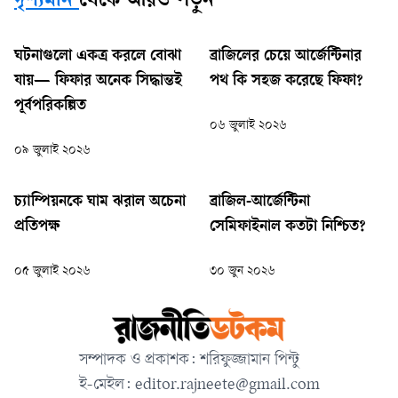
দৃশ্যমান
থেকে আরও পড়ুন
ঘটনাগুলো একত্র করলে বোঝা
ব্রাজিলের চেয়ে আর্জেন্টিনার
যায়— ফিফার অনেক সিদ্ধান্তই
পথ কি সহজ করেছে ফিফা?
পূর্বপরিকল্পিত
০৬ জুলাই ২০২৬
০৯ জুলাই ২০২৬
চ্যাম্পিয়নকে ঘাম ঝরাল অচেনা
ব্রাজিল-আর্জেন্টিনা
প্রতিপক্ষ
সেমিফাইনাল কতটা নিশ্চিত?
০৫ জুলাই ২০২৬
৩০ জুন ২০২৬
সম্পাদক ও প্রকাশক: শরিফুজ্জামান পিন্টু
ই-মেইল:
editor.rajneete@gmail.com