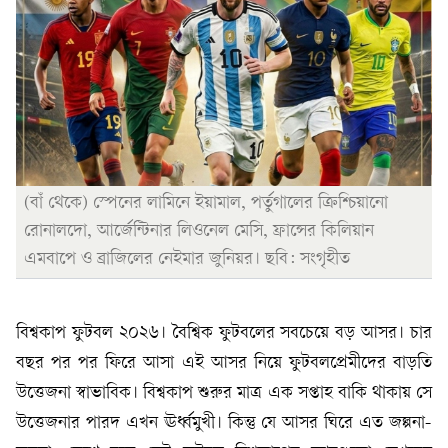
(বাঁ থেকে) স্পেনের লামিনে ইয়ামাল, পর্তুগালের ক্রিশ্চিয়ানো
রোনালদো, আর্জেন্টিনার লিওনেল মেসি, ফ্রান্সের কিলিয়ান
এমবাপে ও ব্রাজিলের নেইমার জুনিয়র। ছবি: সংগৃহীত
বিশ্বকাপ ফুটবল ২০২৬। বৈশ্বিক ফুটবলের সবচেয়ে বড় আসর। চার
বছর পর পর ফিরে আসা এই আসর নিয়ে ফুটবলপ্রেমীদের বাড়তি
উত্তেজনা স্বাভাবিক। বিশ্বকাপ শুরুর মাত্র এক সপ্তাহ বাকি থাকায় সে
উত্তেজনার পারদ এখন ঊর্ধ্বমুখী। কিন্তু যে আসর ঘিরে এত জল্পনা-