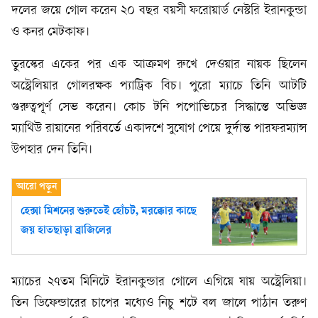
দলের জয়ে গোল করেন ২০ বছর বয়সী ফরোয়ার্ড নেস্টরি ইরানকুন্ডা
ও কনর মেটকাফ।
তুরস্কের একের পর এক আক্রমণ রুখে দেওয়ার নায়ক ছিলেন
অস্ট্রেলিয়ার গোলরক্ষক প্যাট্রিক বিচ। পুরো ম্যাচে তিনি আটটি
গুরুত্বপূর্ণ সেভ করেন। কোচ টনি পপোভিচের সিদ্ধান্তে অভিজ্ঞ
ম্যাথিউ রায়ানের পরিবর্তে একাদশে সুযোগ পেয়ে দুর্দান্ত পারফরম্যান্স
উপহার দেন তিনি।
হেক্সা মিশনের শুরুতেই হোঁচট, মরক্কোর কাছে
জয় হাতছাড়া ব্রাজিলের
ম্যাচের ২৭তম মিনিটে ইরানকুন্ডার গোলে এগিয়ে যায় অস্ট্রেলিয়া।
তিন ডিফেন্ডারের চাপের মধ্যেও নিচু শটে বল জালে পাঠান তরুণ