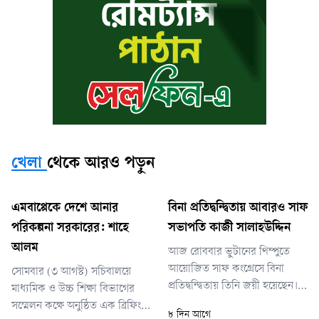
খেলা
থেকে আরও পড়ুন
এমবাপ্পেকে দেশে আনার
বিনা প্রতিদ্বন্দ্বিতায় আবারও সাফ
পরিকল্পনা সরকারের: শাহে
সভাপতি কাজী সালাহউদ্দিন
আলম
আজ রোববার ভুটানের থিম্পুতে
আয়োজিত সাফ কংগ্রেসে বিনা
সোমবার (৩ আগস্ট) সচিবালয়ে
প্রতিদ্বন্দ্বিতায় তিনি জয়ী হয়েছেন।
মাধ্যমিক ও উচ্চ শিক্ষা বিভাগের
এর মধ্য দিয়ে ২০০৯ সাল থেকে
সম্মেলন কক্ষে অনুষ্ঠিত এক ব্রিফিংয়ে
৮ দিন আগে