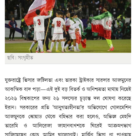
ছবি: সংগৃহীত
যুক্তরাষ্ট্রে ভিসার জটিলতা এবং তারকা স্ট্রাইকার সারদার আজমুনের
আকস্মিক বাদ পড়া—এই দুই বড় বিতর্ক ও অনিশ্চয়তা মাথায় নিয়েই
২০২৬ বিশ্বকাপের জন্য ২৬ সদস্যের চূড়ান্ত দল ঘোষণা করেছে
ইরান। সরকারের প্রতি 'আনুগত্যহীনতা'র অভিযোগে গোলমেশিন
আজমুনকে স্কোয়াড থেকে বহিষ্কার করা হলেও, অভিজ্ঞ মেহদি
তারেমি ও আলিরেজা জাহানবাখশকে ঘিরেই আক্রমণভাগ
সাজিয়েছেন কোচ আমির ঘালেনোই। মার্কিন ভিসা না পাওয়ায়