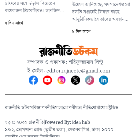
স্টাফদের সঙ্গে উড়াল দিয়েছেন
উয়েফা জানিয়েছে, সদস্যদেশগুলো
কয়েকজন ক্রিকেটারও। তানজিদ
চলতি সপ্তাহেই ফিফার কাছে
তামিম ও অমিত হাসান একসঙ্গে
আনুষ্ঠানিকভাবে তাদের অবস্থান
৭ দিন আগে
এলেও আলাদাভাবে বিমানবন্দরে
জানাবে। এর ফলে ফিফা সভাপতি
৮ দিন আগে
পৌঁছান তাইজুল ইসলাম, মুশফিকুর
জিয়ান্নি ইনফান্তিনোর পরিকল্পনা
রহিম, খালেদ আহমেদ ও সাদমান
এখন বড় বাধার মুখে পড়েছে।
ইসলাম। প্রিয় তারকাদের কাছ থেকে
দেখতে ভিড় করেন অনেক সমর্থক।
সম্পাদক ও প্রকাশক: শরিফুজ্জামান পিন্টু
তবে এদিন ক্যামেরার সামনে কথা
বলতে রাজি হননি কেউই।
ই-মেইল:
editor.rajneete@gmail.com
রাজনীতি ডটকম
বিজ্ঞাপন
নীতিমালা
গোপনীয়তা নীতি
যোগাযোগ
স্টুডিও
স্বত্ব © ২০২৫ রাজনীতি
|
Powered By: idea hub
১৪/২, তোপখানা রোড (তৃতীয় তলা), সেগুনবাগিচা, ঢাকা-১০০০