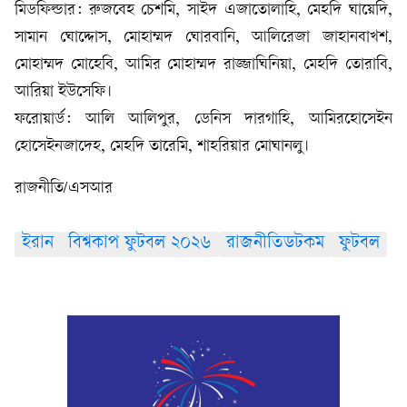
মিডফিল্ডার: রুজবেহ চেশমি, সাইদ এজাতোলাহি, মেহদি ঘায়েদি,
সামান ঘোদ্দোস, মোহাম্মদ ঘোরবানি, আলিরেজা জাহানবাখশ,
মোহাম্মদ মোহেবি, আমির মোহাম্মদ রাজ্জাঘিনিয়া, মেহদি তোরাবি,
আরিয়া ইউসেফি।
ফরোয়ার্ড: আলি আলিপুর, ডেনিস দারগাহি, আমিরহোসেইন
হোসেইনজাদেহ, মেহদি তারেমি, শাহরিয়ার মোঘানলু।
রাজনীতি/এসআর
ইরান
বিশ্বকাপ ফুটবল ২০২৬
রাজনীতিডটকম
ফুটবল