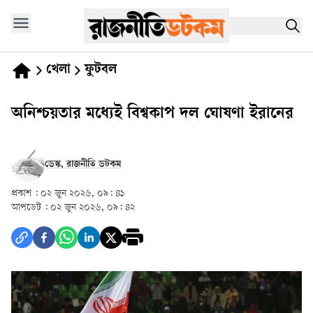
খেলা
ফুটবল
অনিশ্চয়তার মধ্যেই বিশ্বকাপ দল ঘোষণা ইরানের
ডেস্ক, রাজনীতি ডটকম
প্রকাশ :
০২ জুন ২০২৬, ০৯: ৪১
আপডেট :
০২ জুন ২০২৬, ০৯: ৪২