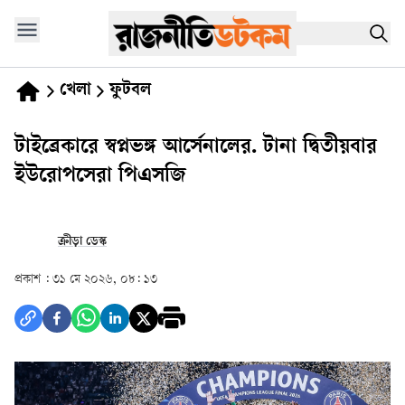
খেলা
ফুটবল
টাইব্রেকারে স্বপ্নভঙ্গ আর্সেনালের. টানা দ্বিতীয়বার
ইউরোপসেরা পিএসজি
ক্রীড়া ডেস্ক
প্রকাশ :
৩১ মে ২০২৬, ০৮: ১৩