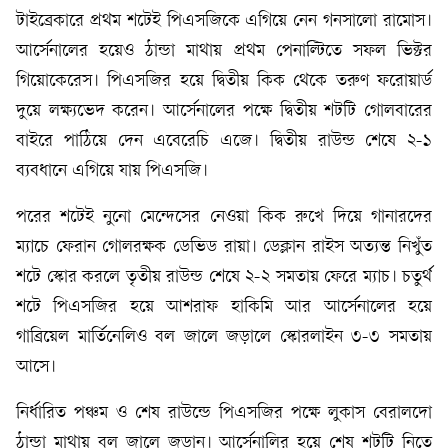
টাইব্রেকারে প্রথম শটেই পিএসজিকে এগিয়ে নেন গনসালো রামোস।
আর্সেনালের হয়েও ঠান্ডা মাথায় প্রথম পেনাল্টিতে সফল ভিক্টর
গিয়োকেরেস। পিএসজির হয়ে দ্বিতীয় কিক থেকে তরুণ ফরোয়ার্ড
দুয়ে লক্ষ্যভেদ করেন। আর্সেনালের পক্ষে দ্বিতীয় শটটি গোলবারের
বাইরে পাঠিয়ে দেন এবেরেচি এজে। দ্বিতীয় রাউন্ড শেষে ২-১
ব্যবধানে এগিয়ে যায় পিএসজি।
পরের শটেই নুনো মেন্দেসের নেওয়া কিক রুখে দিয়ে গানারদের
ম্যাচে ফেরান গোলরক্ষক ডেভিড রায়া। ডেক্লান রাইস অত্যন্ত নিখুঁত
শটে স্কোর করলে তৃতীয় রাউন্ড শেষে ২-২ সমতায় ফেরে ম্যাচ। চতুর্থ
শটে পিএসজির হয়ে আশরাফ হাকিমি আর আর্সেনালের হয়ে
গাব্রিয়েল মার্তিনেলিও বল জালে জড়ালে স্কোরলাইন ৩-৩ সমতায়
আসে।
নির্ধারিত পঞ্চম ও শেষ রাউন্ডে পিএসজির পক্ষে লুকাস বেরালদো
ঠান্ডা মাথায় বল জালে জড়ান। আর্সেনালির হয়ে শেষ শটটি নিতে