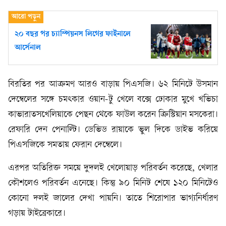
২০ বছর পর চ্যাম্পিয়নস লিগের ফাইনালে
আর্সেনাল
বিরতির পর আক্রমণ আরও বাড়ায় পিএসজি। ৬২ মিনিটে উসমান
দেম্বেলের সঙ্গে চমৎকার ওয়ান-টু খেলে বক্সে ঢোকার মুখে খভিচা
কাভারাতসখেলিয়াকে পেছন থেকে ফাউল করেন ক্রিস্টিয়ান মসকেরা।
রেফারি দেন পেনাল্টি। ডেভিড রায়াকে ভুল দিকে ডাইভ করিয়ে
পিএসজিকে সমতায় ফেরান দেম্বেলে।
এরপর অতিরিক্ত সময়ে দুদলই খেলোয়াড় পরিবর্তন করেছে, খেলার
কৌশলেও পরিবর্তন এনেছে। কিন্তু ৯০ মিনিট শেষে ১২০ মিনিটেও
কোনো দলই জালের দেখা পায়নি। তাতে শিরোপার ভাগ্যনির্ধারণ
গড়ায় টাইব্রেকারে।