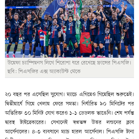
উয়েফা চ্যাম্পিয়নস লিগে শিরোপা ধরে রেখেছে ফ্রান্সের পিএসজি।
ছবি: পিএসজির এক্স অ্যাকাউন্ট থেকে
২০ বছর পর এসেছিল সুযোগ। ম্যাচে এগিয়েও গিয়েছিল শুরুতেই।
দ্বিতীয়ার্ধে গিয়ে খেলায় ফেরে সমতা। নির্ধারিত ৯০ মিনিটের পর
অতিরিক্ত ৩০ মিনিট যোগ করেও ১-১ ডেডলক ভাঙেনি। শেষ পর্যন্ত
দ্বারস্থ টাইব্রেকারের। সেখানেই স্বপ্নভঙ্গ উত্তর লন্ডনের ক্লাব
আর্সেনালের। ৪-৩ ব্যবধানে ম্যাচ হারল আর্সেনাল। পিএসজি টানা