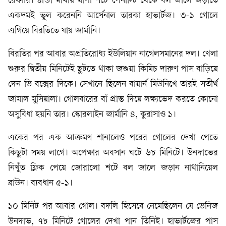
রেফারি। ঠান্ডা মাথায় মাপা শটে পেনাল্টি থেকে বল জালে জড়াতে
একদমই ভুল করেননি আর্সেনাল তারকা হাভার্টজ। ৩-১ গোলে
এগিয়ে বিরতিতে যায় জার্মানি।
বিরতির পর আবার অপ্রতিরোধ্য ইউলিয়ান নাগেলসমানের দল। খেলা
শুরুর দ্বিতীয় মিনিটেই ছুটতে থাকা জশুয়া কিমিচ দারুণ পাস বাড়িয়ে
দেন ডি বক্সের দিকে। সেখানে ছিলেন বায়ার্ন মিউনিখে তারই সতীর্থ
জামাল মুসিয়ালা। গোলবারের বাঁ প্রান্ত দিয়ে লক্ষ্যভেদ করতে কোনো
অসুবিধা হয়নি তার। স্কোরলাইন জার্মানি ৪, কুরাসাও ১।
একের পর এক আক্রমণ শানালেও পরের গোলের দেখা পেতে
কিছুটা সময় লাগে। অপেক্ষার অবসান ঘটে ৬৮ মিনিটে। উনদাভের
নিখুঁত ফ্লিক পেয়ে জোরালো শটে বল জালে জড়ান নাথানিয়েল
ব্রাউন। ব্যবধান ৫-১।
১০ মিনিট পর আবার গোল। বদলি হিসেবে নেমেছিলেন যে ডেনিজ
উনদাভ, ৭৮ মিনিটে গোলের দেখা পান তিনিই। হাভার্টজের পাস