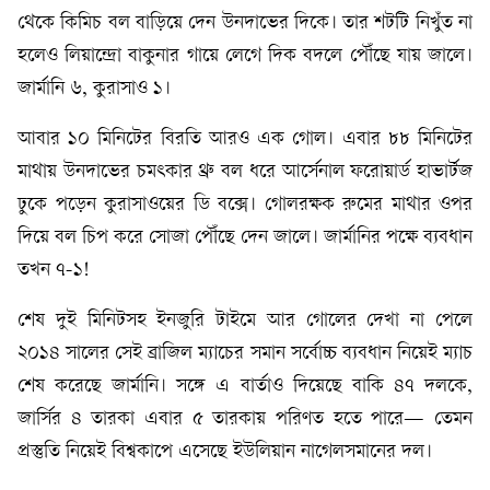
থেকে কিমিচ বল বাড়িয়ে দেন উনদাভের দিকে। তার শটটি নিখুঁত না
হলেও লিয়ান্দ্রো বাকুনার গায়ে লেগে দিক বদলে পৌঁছে যায় জালে।
জার্মানি ৬, কুরাসাও ১।
আবার ১০ মিনিটের বিরতি আরও এক গোল। এবার ৮৮ মিনিটের
মাথায় উনদাভের চমৎকার থ্রু বল ধরে আর্সেনাল ফরোয়ার্ড হাভার্টজ
ঢুকে পড়েন কুরাসাওয়ের ডি বক্সে। গোলরক্ষক রুমের মাথার ওপর
দিয়ে বল চিপ করে সোজা পৌঁছে দেন জালে। জার্মানির পক্ষে ব্যবধান
তখন ৭-১!
শেষ দুই মিনিটসহ ইনজুরি টাইমে আর গোলের দেখা না পেলে
২০১৪ সালের সেই ব্রাজিল ম্যাচের সমান সর্বোচ্চ ব্যবধান নিয়েই ম্যাচ
শেষ করেছে জার্মানি। সঙ্গে এ বার্তাও দিয়েছে বাকি ৪৭ দলকে,
জার্সির ৪ তারকা এবার ৫ তারকায় পরিণত হতে পারে— তেমন
প্রস্তুতি নিয়েই বিশ্বকাপে এসেছে ইউলিয়ান নাগেলসমানের দল।