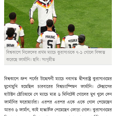
বিশ্বকাপে নিজেদের প্রথম ম্যাচে কুরাসাওকে ৭-১ গোলে বিধ্বস্ত
করেছে জার্মানি। ছবি: সংগৃহীত
বিশ্বকাপে গ্রুপ পর্বের উদ্বোধনী ম্যাচে নবাগত দ্বীপরাষ্ট্র কুরাসাওয়ের
মুখোমুখি হয়েছিল চারবারের বিশ্বচ্যাম্পিয়ন জার্মানি। টেক্সাসের
হাউস্টন স্টেডিয়ামে সে ম্যাচে মাত্র ৬ মিনিটেই গোলের মুখ খুলে দেন
জার্মানির ফরোয়ার্ডরা। এরপর এরপর একে একে গোল পেয়েছেন
আরও ৬ জার্মান, কাই হাভার্টজ পেয়েছেন জোড়া গোল। কুরাসাওয়ের