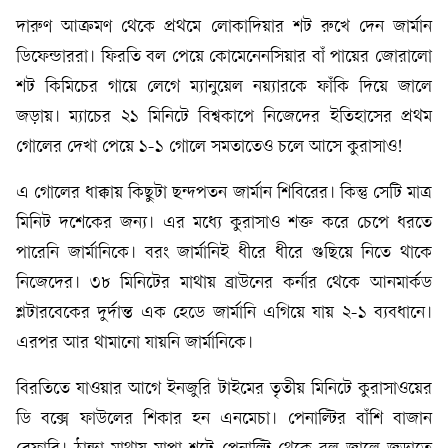
দারুণ আক্রমণ থেকে প্রথমে লোকাদিয়ার শট রুখে দেন জার্মান
ডিফেন্ডাররা। ফিরতি বল পেয়ে কোমেনেনসিয়ার বাঁ পায়ের জোরালো
শট কিমিচের গায়ে লেগে ম্যানুয়েল নয়্যারকে ফাঁকি দিয়ে জালে
জড়ায়। ম্যাচের ২১ মিনিটে বিশ্বকাপে নিজেদের ইতিহাসের প্রথম
গোলের দেখা পেয়ে ১-১ গোলে সমতাতেও চলে আসে কুরাসাও!
এ গোলের ধাক্কায় কিছুটা ছন্দপতন জার্মান শিবিরের। কিন্তু সেটি মাত্র
মিনিট দশেকের জন্য। এর মধ্যে কুরাসাও শক্ত করে চেপে ধরতে
পারেনি জার্মানিকে। বরং জার্মানিই ধীরে ধীরে গুছিয়ে নিতে থাকে
নিজেদের। ৩৮ মিনিটের মাথায় ব্রাউনের কর্নার থেকে আনমার্কড
শ্লটারবেকের দুর্দান্ত এক হেডে জার্মানি এগিয়ে যায় ২-১ ব্যবধানে।
এরপর আর থামানো যায়নি জার্মানিকে।
বিরতিতে যাওয়ার আগে ইনজুরি টাইমের তৃতীয় মিনিটে কুরাসাওয়ের
ডি বক্সে ফাউলের শিকার হন এনমেচা। পেনাল্টির বাঁশি বাজান