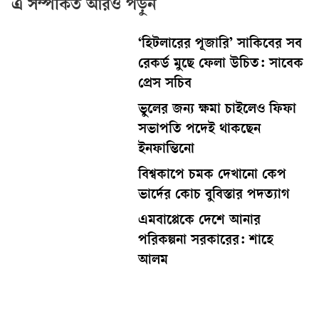
এ সম্পর্কিত আরও পড়ুন
‘হিটলারের পূজারি’ সাকিবের সব
রেকর্ড মুছে ফেলা উচিত: সাবেক
প্রেস সচিব
ভুলের জন্য ক্ষমা চাইলেও ফিফা
সভাপতি পদেই থাকছেন
ইনফান্তিনো
বিশ্বকাপে চমক দেখানো কেপ
ভার্দের কোচ বুবিস্তার পদত্যাগ
এমবাপ্পেকে দেশে আনার
পরিকল্পনা সরকারের: শাহে
আলম