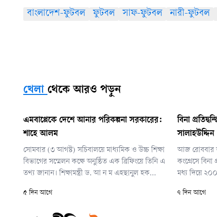
বাংলাদেশ-ফুটবল
ফুটবল
সাফ-ফুটবল
নারী-ফুটবল
খেলা
থেকে আরও পড়ুন
এমবাপ্পেকে দেশে আনার পরিকল্পনা সরকারের:
বিনা প্রতিদ্
শাহে আলম
সালাহউদ্দিন
সোমবার (৩ আগস্ট) সচিবালয়ে মাধ্যমিক ও উচ্চ শিক্ষা
আজ রোববার ভ
বিভাগের সম্মেলন কক্ষে অনুষ্ঠিত এক ব্রিফিংয়ে তিনি এ
কংগ্রেসে বিনা 
তথ্য জানান। শিক্ষামন্ত্রী ড. আ ন ম এহছানুল হক
মধ্য দিয়ে ২০০
মিলনের সভাপতিত্বে টুর্নামেন্টের জাতীয় স্টিয়ারিং
শীর্ষ পদে দায়
৫ দিন আগে
৭ দিন আগে
কমিটির সভা শেষে ওই ব্রিফিংয়ের আয়োজন করা হয়।