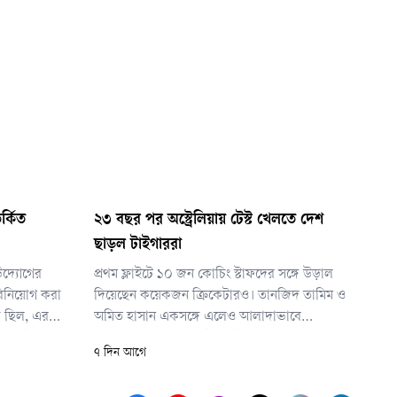
র্কিত
২৩ বছর পর অস্ট্রেলিয়ায় টেস্ট খেলতে দেশ
ছাড়ল টাইগাররা
উদ্যোগের
প্রথম ফ্লাইটে ১০ জন কোচিং স্টাফদের সঙ্গে উড়াল
 বিনিয়োগ করা
দিয়েছেন কয়েকজন ক্রিকেটারও। তানজিদ তামিম ও
া ছিল, এর
অমিত হাসান একসঙ্গে এলেও আলাদাভাবে
যবান ফুটবল
বিমানবন্দরে পৌঁছান তাইজুল ইসলাম, মুশফিকুর
৭ দিন আগে
রীদের
রহিম, খালেদ আহমেদ ও সাদমান ইসলাম। প্রিয়
কই শেষ পর্যন্ত
তারকাদের কাছ থেকে দেখতে ভিড় করেন অনেক