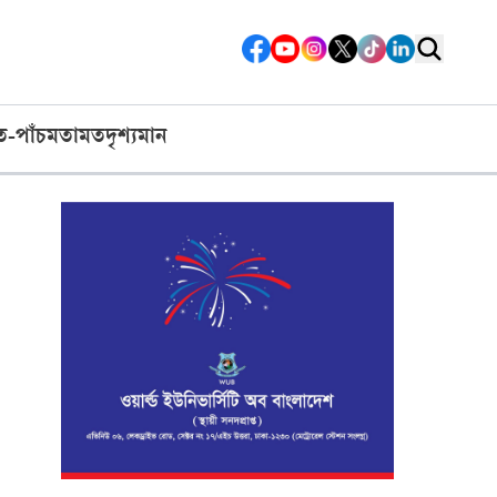
ত-পাঁচ
মতামত
দৃশ্যমান