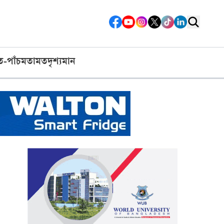
ত-পাঁচ
মতামত
দৃশ্যমান