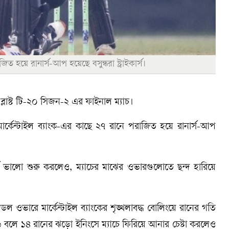
িত হয়ে রানার্স-আপ হয়েছে বসুন্ধরা স্ট্রাইকার্স।
স্ট ব্লাস্ট টি-২০ সিজন-২ এর ফাইনাল ম্যাচ।
চে মার্কেন্টাইল ব্যাংক-এর কাছে ২৭ রানে পরাজিত হয়ে রানার্স-আপ
কার্স ভালো শুরু করলেও, ম্যাচের মাঝের ওভারগুলোতে ছন্দ হারিয়ে
 মিডল ওভারে মার্কেন্টাইল ব্যাংকের শৃঙ্খলাবদ্ধ বোলিংয়ে রানের গতি
ে ১৪ রানের ঝড়ো ইনিংসে ম্যাচে ফিরিয়ে আনার চেষ্টা করলেও