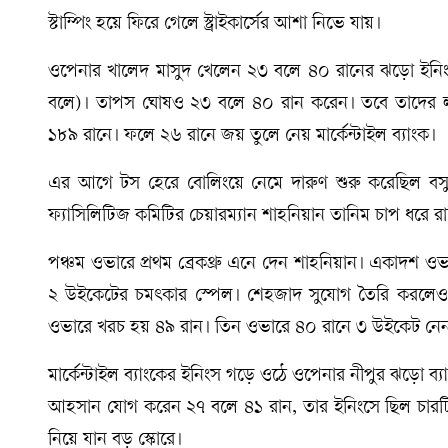
স্টাম্পিং হয়ে ফিরে গেলে স্ট্রাইকার্সের আশা নিভে যায়।
ওপেনার খালেদ মাসুদ খেলেন ২৩ বলে ৪০ রানের ঝড়ো ইনিংস
বলে)। তাপস ঘোষও ২৩ বলে ৪০ রান করেন। তবে তাদের লড়াই সত
১৮৯ রানে। ফলে ২৬ রানে জয় তুলে নেয় মার্কেন্টাইল ব্যাংক।
এর আগে টস হেরে বোলিংয়ে নেমে দারুণ শুরু করেছিল বসুন্
ফ্যাসিলিটিজ কমিটির চেয়ারম্যান শাহনিয়ান তানিম চাপ ধরে র
পঞ্চম ওভারে প্রথম ব্রেকথ্রু এনে দেন শাহনিয়ান। একাদশ
২ উইকেটের চমৎকার স্পেল। শেহজাদ সুযোগ তৈরি করলেও ফি
ওভারে খরচ হয় ৪৯ রান। তিন ওভারে ৪০ রানে ৩ উইকেট নে
মার্কেন্টাইল ব্যাংকের ইনিংস গড়ে ওঠে ওপেনার নীপুর ঝড়ো ব
আহসান যোগ করেন ২৭ বলে ৪১ রান, তার ইনিংসে ছিল চারটি ছ
নিয়ে যান বড় স্কোরে।