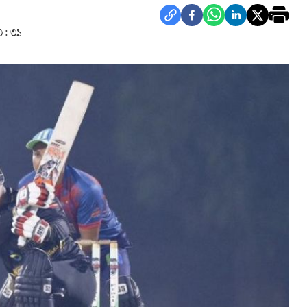
০: ৩১