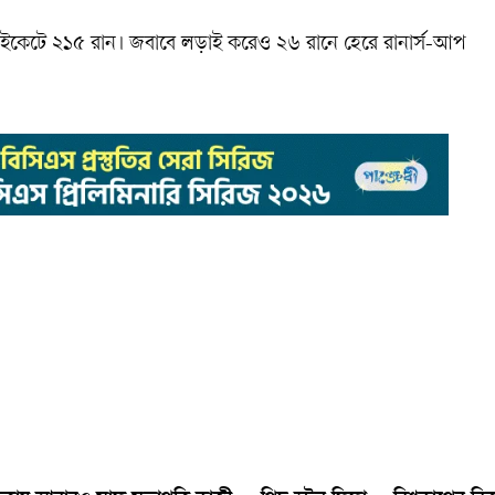
৫ উইকেটে ২১৫ রান। জবাবে লড়াই করেও ২৬ রানে হেরে রানার্স-আপ