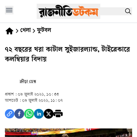
খেলা
ফুটবল
৭২ বছরের খরা কাটাল সুইজারল্যান্ড, টাইব্রেকারে
কলম্বিয়ার বিদায়
ক্রীড়া ডেস্ক
প্রকাশ :
০৮ জুলাই ২০২৬, ১০: ৫৫
আপডেট :
০৮ জুলাই ২০২৬, ১১: ০৭