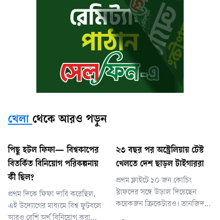
খেলা
থেকে আরও পড়ুন
পিছু হটল ফিফা— বিশ্বকাপের
২৩ বছর পর অস্ট্রেলিয়ায় টেস্ট
বিতর্কিত বিনিয়োগ পরিকল্পনায়
খেলতে দেশ ছাড়ল টাইগাররা
কী ছিল?
প্রথম ফ্লাইটে ১০ জন কোচিং
স্টাফদের সঙ্গে উড়াল দিয়েছেন
প্রথম দিকে ফিফা দাবি করেছিল,
কয়েকজন ক্রিকেটারও। তানজিদ
এই উদ্যোগের মাধ্যমে বিশ্ব ফুটবলে
তামিম ও অমিত হাসান একসঙ্গে
আরও বেশি অর্থ বিনিয়োগ করা