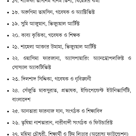
১৭. নাজিফা তাসনিম খানম তিশা, থিয়েটার কর্মী
১৮. অরুণিমা তাহসিন, গবেষক ও অ্যাক্টিভিস্ট
১৯. সুমি আজুমান, ভিজ্যুয়াল আর্টিস্ট
২০. কাব্য কৃত্তিকা, গবেষক ও শিক্ষক
২১. শাহেলা আক্তার উমামা, ভিজ্যুয়াল আর্টিস্ট
২২. ওয়াসিমা ফারজানা, অ্যাসপায়ারিং অ্যানথ্রোপলজিস্ট ও
সোস্যাল অ্যাকটিভিস্ট
২৩. দিলশাদ সিদ্দিকা, গবেষক ও নৃবিজ্ঞানী
২৪. সেঁজুতি মাকসুরাত, প্রভাষক, ইন্ডিপেন্ডেন্ট ইউনিভার্সিটি,
বাংলাদেশ
২৫. আনতারা ফারনাজ যান, সংগঠক ও শিক্ষাবিদ
২৬. তৃষিয়া নাশতারান, নারীবাদী সংগঠক ও ফিউচারিস্ট
২৭. মহিমা চৌধুরী, শিক্ষার্থী ও টিম লিডার (অরোধ্য ফাউন্ডেশন)