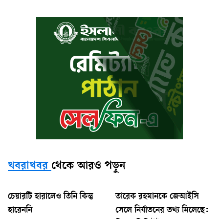
খবরাখবর
থেকে আরও পড়ুন
চেয়ারটি হারালেও তিনি কিন্তু
তারেক রহমানকে জেআইসি
হারেননি
সেলে নির্যাতনের তথ্য মিলেছে: