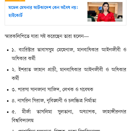
মডেল মেঘনার আটকাদেশ কেন অবৈধ নয়:
হাইকোর্ট
স্মারকলিপিতে যারা সই করেছেন তারা হলেন—
১. ব্যারিস্টার তাবাসসুম মেহেনাজ, মানবাধিকার আইনজীবী ও
অধিকার কর্মী
২. ইশরাত জাহান প্রাচী, মানবাধিকার আইনজীবী ও অধিকার
কর্মী
৩. পারসা সানজানা সাজিদ, লেখক ও গবেষক
৪. নাসরিন সিরাজ, নৃবিজ্ঞানী ও চলচ্চিত্র নির্মাতা
৫. মীর্জা তাসলিমা সুলতানা, অধ্যাপক, জাহাঙ্গীরনগর
বিশ্ববিদ্যালয়