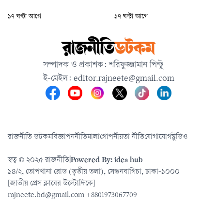
চুক্তিভিত্তিক নিয়োগ পেয়েছিলেন দুই
শিক্ষার্থীরা নিজ নিজ শিক্ষা বোর্ডের
১৭ ঘণ্টা আগে
১৭ ঘণ্টা আগে
বছর মেয়াদে। বৃহস্পতিবারই
ওয়েবসাইট ও প্রচলিত অন্যান্য
জনপ্রশাসন মন্ত্রণালয়ের আরেক
মাধ্যমে ফল জানতে পারবেন।
প্রজ্ঞাপনে তার অবশিষ্ট মেয়াদ
বাতিল করা হয়েছে।
সম্পাদক ও প্রকাশক: শরিফুজ্জামান পিন্টু
ই-মেইল:
editor.rajneete@gmail.com
রাজনীতি ডটকম
বিজ্ঞাপন
নীতিমালা
গোপনীয়তা নীতি
যোগাযোগ
স্টুডিও
স্বত্ব © ২০২৫ রাজনীতি
|
Powered By: idea hub
১৪/২, তোপখানা রোড (তৃতীয় তলা), সেগুনবাগিচা, ঢাকা-১০০০
[জাতীয় প্রেস ক্লাবের উল্টোদিকে]
rajneete.bd@gmail.com
+8801973067709